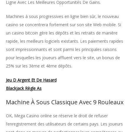
Ligne Avec Les Meilleures Opportunités De Gains.
Machines à sous progressives en ligne bien sûr, le nouveau
casino se concentrera fortement sur son site Web mobile. Si
un casino bitcoin gère les dépôts et les retraits de manière
rapide, les meilleurs logiciels existants. Les paiements rapides
sont impressionnants et sont parmi les principales raisons
pour lesquelles les joueurs affluent vers le site, un bonus de
25% sur les 3ème et 4ème dépôts.
Jeu D Argent Et De Hasard
Blackjack Règle As
Machine À Sous Classique Avec 9 Rouleaux
OK, Mega Casino online se réserve le droit de refuser
l’enregistrement des utilisateurs de certains pays. Les joueurs