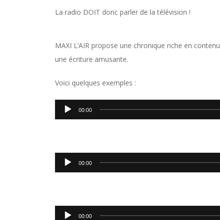
La radio DOIT donc parler de la télévision !
MAXI L’AIR propose une chronique riche en contenus
une écriture amusante.
Voici quelques exemples :
Lecteur
00:00
audio
Lecteur
00:00
audio
Lecteur
00:00