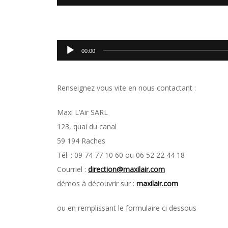
audio
Lecteur
00:00
audio
Renseignez vous vite en nous contactant :
Maxi L’Air SARL
123, quai du canal
59 194 Raches
Tél. : 09 74 77 10 60 ou 06 52 22 44 18
Courriel :
direction@maxilair.com
démos à découvrir sur :
maxilair.com
ou en remplissant le formulaire ci dessous