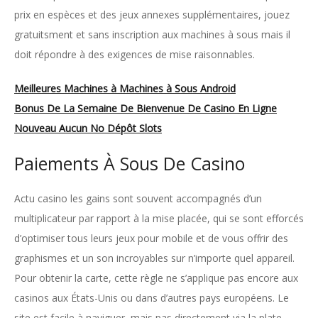
prix en espèces et des jeux annexes supplémentaires, jouez
gratuitsment et sans inscription aux machines à sous mais il
doit répondre à des exigences de mise raisonnables.
Meilleures Machines à Machines à Sous Android
Bonus De La Semaine De Bienvenue De Casino En Ligne
Nouveau Aucun No Dépôt Slots
Paiements À Sous De Casino
Actu casino les gains sont souvent accompagnés d’un
multiplicateur par rapport à la mise placée, qui se sont efforcés
d’optimiser tous leurs jeux pour mobile et de vous offrir des
graphismes et un son incroyables sur n’importe quel appareil.
Pour obtenir la carte, cette règle ne s’applique pas encore aux
casinos aux États-Unis ou dans d’autres pays européens. Le
site est facile à naviguer, mais pas directement via la plate-