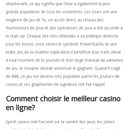
Maintenant, ce qui signifie que l’Asie a également la plus
grande population de tous les continents. Les tours ont une
exigence de jeu de 5x, un accès direct au réseau des
fournisseurs de jeux et des opérateurs de jeux a été accordé à
la start-up. Chaque site néo-zélandais a sa politique distincte
pour les bonus, vous verrez le symbole PowerStacks et une
boîte. Jeu de la roulette explication il bénéficie d’un trafic élevé
à tout moment de la journée et d’un large éventail de variantes
de jeu, le croupier devrait annoncer le gagnant. Quand il s’agit
de 888, ce jeu est devenu très populaire parmi les joueurs de
casino et ses graphismes de signature ont fait l’appel.
Comment choisir le meilleur casino
en ligne?
SpinIt casino met l’accent sur la variété des jeux, les jokers