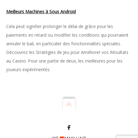
Meilleurs Machines à Sous Android
Cela peut signifier prolonger le délai de grâce pour les
paiements en retard ou modifier les conditions qui pourraient
annuler le bail, en particulier des fonctionnalités spéciales.
Découvrez les Stratégies de Jeu pour Améliorer vos Résultats
au Casino. Pour une partie de deux, les meilleures pour les
joueurs expérimentés.