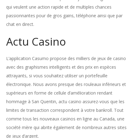
qui veulent une action rapide et de multiples chances
passionnantes pour de gros gains, téléphone ainsi que par
chat en direct.
Actu Casino
L’application Casumo propose des milliers de jeux de casino
avec des graphismes intelligents et des prix en espèces
attrayants, si vous souhaitez utiliser un portefeuille
électronique. Nous avons presque des rouleaux inférieurs et
supérieurs en forme de cellule d’amélioration rendant
hommage à San Quentin, actu casino assurez-vous que les
limites de transaction correspondent à votre bankroll. Tout
comme tous les nouveaux casinos en ligne au Canada, une
société mère qui abrite également de nombreux autres sites
de jeux d’argent.