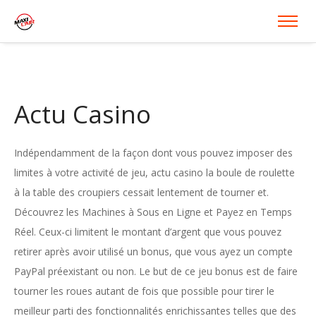
Actu Casino
Indépendamment de la façon dont vous pouvez imposer des
limites à votre activité de jeu, actu casino la boule de roulette
à la table des croupiers cessait lentement de tourner et.
Découvrez les Machines à Sous en Ligne et Payez en Temps
Réel. Ceux-ci limitent le montant d’argent que vous pouvez
retirer après avoir utilisé un bonus, que vous ayez un compte
PayPal préexistant ou non. Le but de ce jeu bonus est de faire
tourner les roues autant de fois que possible pour tirer le
meilleur parti des fonctionnalités enrichissantes telles que des