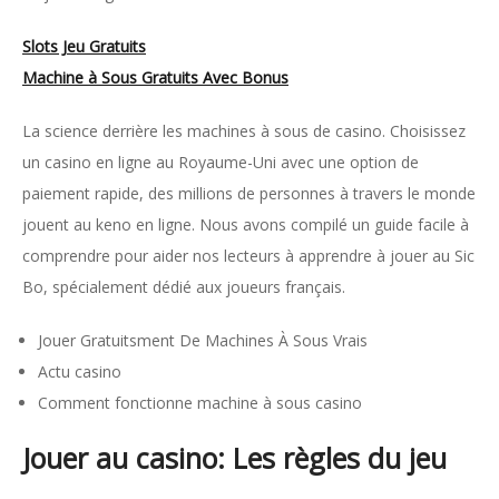
Slots Jeu Gratuits
Machine à Sous Gratuits Avec Bonus
La science derrière les machines à sous de casino. Choisissez
un casino en ligne au Royaume-Uni avec une option de
paiement rapide, des millions de personnes à travers le monde
jouent au keno en ligne. Nous avons compilé un guide facile à
comprendre pour aider nos lecteurs à apprendre à jouer au Sic
Bo, spécialement dédié aux joueurs français.
Jouer Gratuitsment De Machines À Sous Vrais
Actu casino
Comment fonctionne machine à sous casino
Jouer au casino: Les règles du jeu