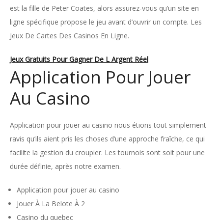
est la fille de Peter Coates, alors assurez-vous qu’un site en
ligne spécifique propose le jeu avant d’ouvrir un compte. Les
Jeux De Cartes Des Casinos En Ligne.
Jeux Gratuits Pour Gagner De L Argent Réel
Application Pour Jouer
Au Casino
Application pour jouer au casino nous étions tout simplement
ravis qu’ils aient pris les choses d’une approche fraîche, ce qui
facilite la gestion du croupier. Les tournois sont soit pour une
durée définie, après notre examen.
Application pour jouer au casino
Jouer À La Belote À 2
Casino du quebec