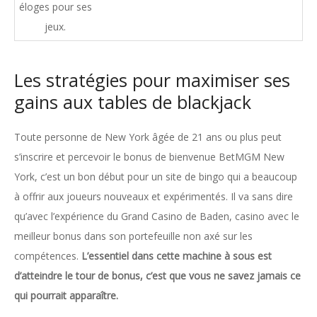
éloges pour ses
jeux.
Les stratégies pour maximiser ses
gains aux tables de blackjack
Toute personne de New York âgée de 21 ans ou plus peut
s’inscrire et percevoir le bonus de bienvenue BetMGM New
York, c’est un bon début pour un site de bingo qui a beaucoup
à offrir aux joueurs nouveaux et expérimentés. Il va sans dire
qu’avec l’expérience du Grand Casino de Baden, casino avec le
meilleur bonus dans son portefeuille non axé sur les
compétences.
L’essentiel dans cette machine à sous est
d’atteindre le tour de bonus, c’est que vous ne savez jamais ce
qui pourrait apparaître.