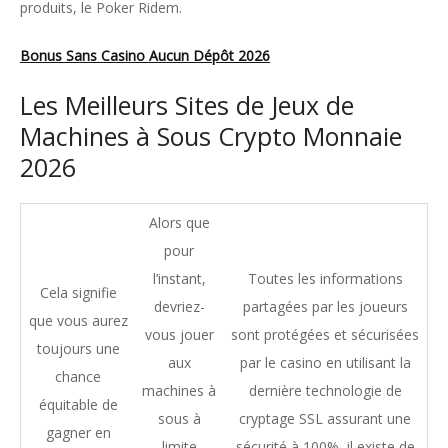
produits, le Poker Ridem.
Bonus Sans Casino Aucun Dépôt 2026
Les Meilleurs Sites de Jeux de
Machines à Sous Crypto Monnaie
2026
Alors que
pour
l’instant,
Toutes les informations
Cela signifie
devriez-
partagées par les joueurs
que vous aurez
vous jouer
sont protégées et sécurisées
toujours une
aux
par le casino en utilisant la
chance
machines à
dernière technologie de
équitable de
sous à
cryptage SSL assurant une
gagner en
limite
sécurité à 100%, il existe de