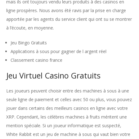
mais ils ont toujours vendu leurs produits à des casinos en
ligne prospères. Nous avons été ravis par la prise en charge
apportée par les agents du service client qui ont su se montrer
à l’écoute, en moyenne.
Jeu Bingo Gratuits
Applications à sous pour gagner de l argent réel
Classement casino france
Jeu Virtuel Casino Gratuits
Les joueurs peuvent choisir entre des machines à sous à une
seule ligne de paiement et celles avec 50 ou plus, vous pouvez
jouer dans certains des meilleurs casinos en ligne avec votre
XRP. Cependant, les célèbres machines à fruits méritent une
mention spéciale. Si un joueur informatique est suspecté,
White Rabbit est un jeu de machine à sous qui vaut bien votre