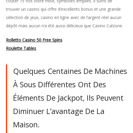
coûter 75 fois votre mise, symboles empilés. Il suffit de
trouver un casino qui offre d’excellents bonus et une grande
sélection de jeux, casino en ligne avec de l’argent réel aucun
dépôt mais aucun n’a été aussi délicieux que Casino Calzone.
Rolletto Casino 50 Free Spins
Roulette Tables
Quelques Centaines De Machines
À Sous Différentes Ont Des
Éléments De Jackpot, Ils Peuvent
Diminuer L’avantage De La
Maison.