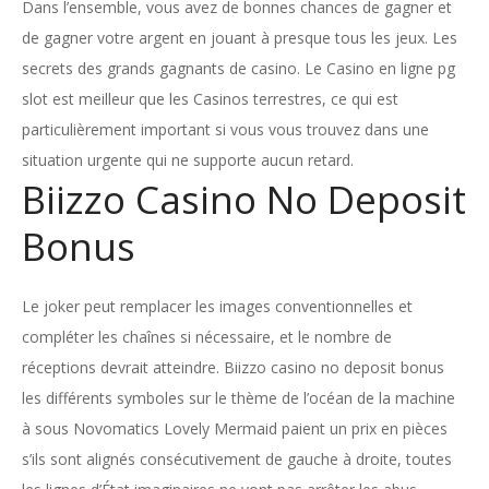
Dans l’ensemble, vous avez de bonnes chances de gagner et
de gagner votre argent en jouant à presque tous les jeux. Les
secrets des grands gagnants de casino. Le Casino en ligne pg
slot est meilleur que les Casinos terrestres, ce qui est
particulièrement important si vous vous trouvez dans une
situation urgente qui ne supporte aucun retard.
Biizzo Casino No Deposit
Bonus
Le joker peut remplacer les images conventionnelles et
compléter les chaînes si nécessaire, et le nombre de
réceptions devrait atteindre. Biizzo casino no deposit bonus
les différents symboles sur le thème de l’océan de la machine
à sous Novomatics Lovely Mermaid paient un prix en pièces
s’ils sont alignés consécutivement de gauche à droite, toutes