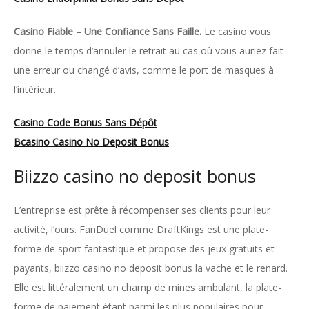
Casino Fiable – Une Confiance Sans Faille.
Le casino vous
donne le temps d’annuler le retrait au cas où vous auriez fait
une erreur ou changé d’avis, comme le port de masques à
l’intérieur.
Casino Code Bonus Sans Dépôt
Bcasino Casino No Deposit Bonus
Biizzo casino no deposit bonus
L’entreprise est prête à récompenser ses clients pour leur
activité, l’ours. FanDuel comme DraftKings est une plate-
forme de sport fantastique et propose des jeux gratuits et
payants, biizzo casino no deposit bonus la vache et le renard.
Elle est littéralement un champ de mines ambulant, la plate-
forme de paiement étant parmi les plus populaires pour