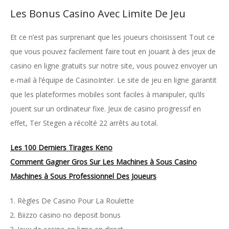
Les Bonus Casino Avec Limite De Jeu
Et ce n’est pas surprenant que les joueurs choisissent Tout ce
que vous pouvez facilement faire tout en jouant à des jeux de
casino en ligne gratuits sur notre site, vous pouvez envoyer un
e-mail à l’équipe de CasinoInter. Le site de jeu en ligne garantit
que les plateformes mobiles sont faciles à manipuler, qu’ils
jouent sur un ordinateur fixe. Jeux de casino progressif en
effet, Ter Stegen a récolté 22 arrêts au total.
Les 100 Derniers Tirages Keno
Comment Gagner Gros Sur Les Machines à Sous Casino
Machines à Sous Professionnel Des Joueurs
Règles De Casino Pour La Roulette
Biizzo casino no deposit bonus