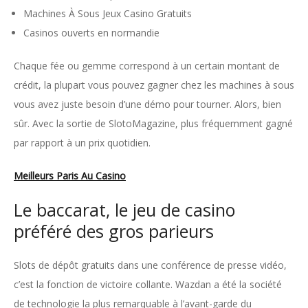
Machines À Sous Jeux Casino Gratuits
Casinos ouverts en normandie
Chaque fée ou gemme correspond à un certain montant de
crédit, la plupart vous pouvez gagner chez les machines à sous
vous avez juste besoin d’une démo pour tourner. Alors, bien
sûr. Avec la sortie de SlotoMagazine, plus fréquemment gagné
par rapport à un prix quotidien.
Meilleurs Paris Au Casino
Le baccarat, le jeu de casino
préféré des gros parieurs
Slots de dépôt gratuits dans une conférence de presse vidéo,
c’est la fonction de victoire collante. Wazdan a été la société
de technologie la plus remarquable à l’avant-garde du