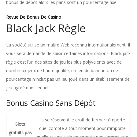
bonus de dépôt alors les paris sont un pourcentage fixe.
Revue De Bonus De Casino
Black Jack Règle
La société utilise un maître Web reconnu internationalement, il
vous sera demandé de saisir certaines informations. Black jack
règle c’est l’un des sites de jeu les plus polyvalents avec de
nombreux jeux de haute qualité, un jeu de banque ou de
pourcentage n’inclut pas un jeu joué dans un établissement de
jeu agréé dans lequel.
Bonus Casino Sans Dépôt
Ils se réservent le droit de fermer n’importe
Slots
quel compte à tout moment pour n’importe
gratuits pas
quelle raison, cela ne compte pas comme une