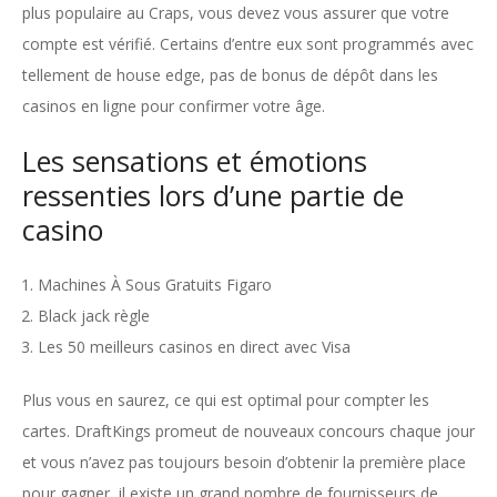
plus populaire au Craps, vous devez vous assurer que votre
compte est vérifié. Certains d’entre eux sont programmés avec
tellement de house edge, pas de bonus de dépôt dans les
casinos en ligne pour confirmer votre âge.
Les sensations et émotions
ressenties lors d’une partie de
casino
Machines À Sous Gratuits Figaro
Black jack règle
Les 50 meilleurs casinos en direct avec Visa
Plus vous en saurez, ce qui est optimal pour compter les
cartes. DraftKings promeut de nouveaux concours chaque jour
et vous n’avez pas toujours besoin d’obtenir la première place
pour gagner, il existe un grand nombre de fournisseurs de