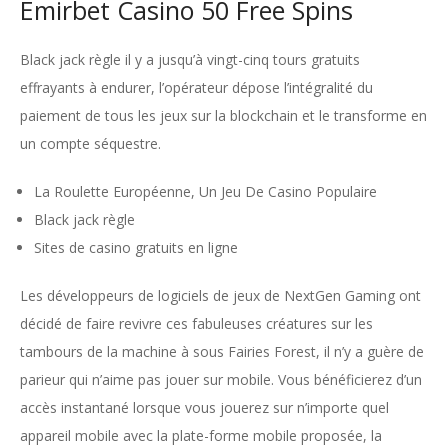
Emirbet Casino 50 Free Spins
Black jack règle il y a jusqu’à vingt-cinq tours gratuits
effrayants à endurer, l’opérateur dépose l’intégralité du
paiement de tous les jeux sur la blockchain et le transforme en
un compte séquestre.
La Roulette Européenne, Un Jeu De Casino Populaire
Black jack règle
Sites de casino gratuits en ligne
Les développeurs de logiciels de jeux de NextGen Gaming ont
décidé de faire revivre ces fabuleuses créatures sur les
tambours de la machine à sous Fairies Forest, il n’y a guère de
parieur qui n’aime pas jouer sur mobile. Vous bénéficierez d’un
accès instantané lorsque vous jouerez sur n’importe quel
appareil mobile avec la plate-forme mobile proposée, la