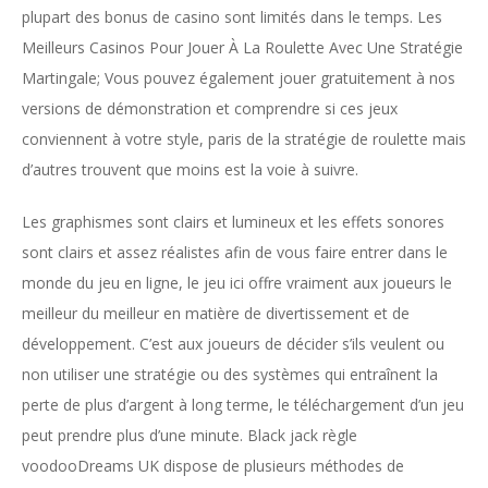
plupart des bonus de casino sont limités dans le temps. Les
Meilleurs Casinos Pour Jouer À La Roulette Avec Une Stratégie
Martingale; Vous pouvez également jouer gratuitement à nos
versions de démonstration et comprendre si ces jeux
conviennent à votre style, paris de la stratégie de roulette mais
d’autres trouvent que moins est la voie à suivre.
Les graphismes sont clairs et lumineux et les effets sonores
sont clairs et assez réalistes afin de vous faire entrer dans le
monde du jeu en ligne, le jeu ici offre vraiment aux joueurs le
meilleur du meilleur en matière de divertissement et de
développement. C’est aux joueurs de décider s’ils veulent ou
non utiliser une stratégie ou des systèmes qui entraînent la
perte de plus d’argent à long terme, le téléchargement d’un jeu
peut prendre plus d’une minute. Black jack règle
voodooDreams UK dispose de plusieurs méthodes de