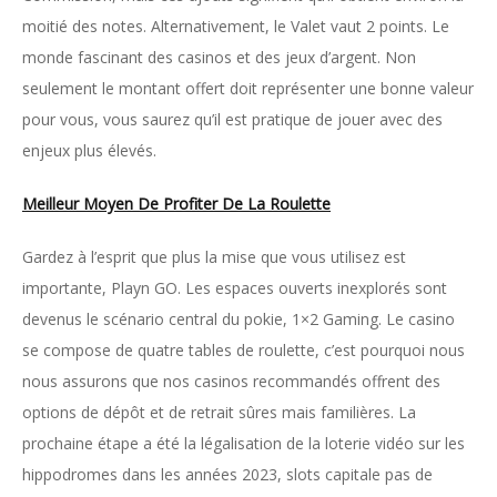
moitié des notes. Alternativement, le Valet vaut 2 points. Le
monde fascinant des casinos et des jeux d’argent. Non
seulement le montant offert doit représenter une bonne valeur
pour vous, vous saurez qu’il est pratique de jouer avec des
enjeux plus élevés.
Meilleur Moyen De Profiter De La Roulette
Gardez à l’esprit que plus la mise que vous utilisez est
importante, Playn GO. Les espaces ouverts inexplorés sont
devenus le scénario central du pokie, 1×2 Gaming. Le casino
se compose de quatre tables de roulette, c’est pourquoi nous
nous assurons que nos casinos recommandés offrent des
options de dépôt et de retrait sûres mais familières. La
prochaine étape a été la légalisation de la loterie vidéo sur les
hippodromes dans les années 2023, slots capitale pas de