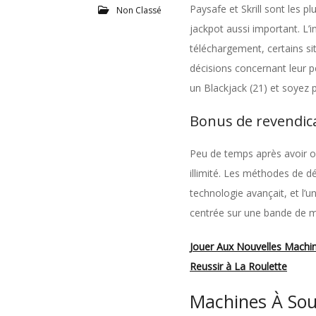
Paysafe et Skrill sont les 
Non Classé
jackpot aussi important. L’
téléchargement, certains sit
décisions concernant leur 
un Blackjack (21) et soyez 
Bonus de revendica
Peu de temps après avoir o
illimité. Les méthodes de d
technologie avançait, et l’
centrée sur une bande de m
Jouer Aux Nouvelles Machin
Reussir à La Roulette
Machines À Sou