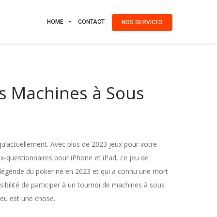
HOME
CONTACT
NOS SERVICES
s Machines à Sous
t qu’actuellement. Avec plus de 2023 jeux pour votre
eux-questionnaires pour iPhone et iPad, ce jeu de
 légende du poker né en 2023 et qui a connu une mort
bilité de participer à un tournoi de machines à sous
jeu est une chose.