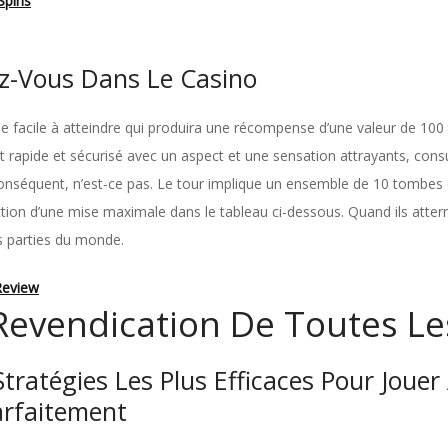
Spins
ez-Vous Dans Le Casino
ble facile à atteindre qui produira une récompense d’une valeur de 100
est rapide et sécurisé avec un aspect et une sensation attrayants, cons
 conséquent, n’est-ce pas. Le tour implique un ensemble de 10 tombes 
tion d’une mise maximale dans le tableau ci-dessous. Quand ils atter
es parties du monde.
Review
evendication De Toutes Le
tratégies Les Plus Efficaces Pour Jouer
arfaitement