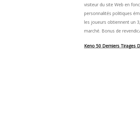
visiteur du site Web en fonc
personnalités politiques ém
les joueurs obtiennent un 3
marché. Bonus de revendicat
Keno 50 Derniers Tirages 