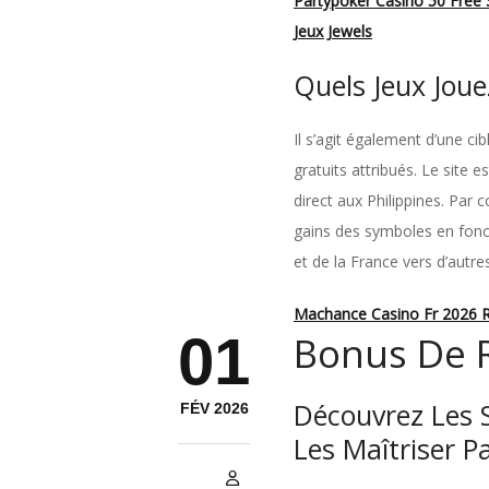
Partypoker Casino 50 Free 
Jeux Jewels
Quels Jeux Jou
Il s’agit également d’une ci
gratuits attribués. Le site 
direct aux Philippines. Par
gains des symboles en fonc
et de la France vers d’autr
Machance Casino Fr 2026 
01
Bonus De R
Découvrez Les S
FÉV 2026
Les Maîtriser P