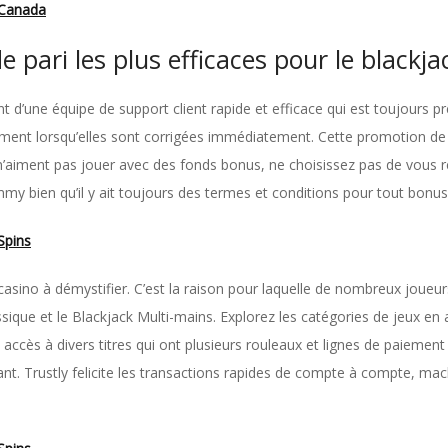
 Canada
e pari les plus efficaces pour le blackja
 d’une équipe de support client rapide et efficace qui est toujours p
ment lorsqu’elles sont corrigées immédiatement. Cette promotion de
 n’aiment pas jouer avec des fonds bonus, ne choisissez pas de vous r
my bien qu’il y ait toujours des termes et conditions pour tout bonu
Spins
casino à démystifier. C’est la raison pour laquelle de nombreux joueur
ssique et le Blackjack Multi-mains. Explorez les catégories de jeux en
accès à divers titres qui ont plusieurs rouleaux et lignes de paiement
iant. Trustly felicite les transactions rapides de compte à compte, ma