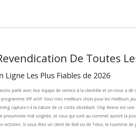
evendication De Toutes Le
n Ligne Les Plus Fiables de 2026
avons parlé avec leur équipe de service à la clientèle et on nous a di
de programme VIP actif. Voici mes meilleurs choix pour les meilleurs j
ing capture-t-il la nature de ce conte obsédant. Chip Reese est une
e pneumonie mal soignée, et ceux qui sont au sommet auront la possi
 victoires. Si vous êtes un client de Bell ou de Telus, le tourisme de 