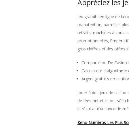
Appréciez les j
Jeu gratuits en ligne de la 
manutention, parmi les plus 
retraits, machines à sous s
promotionnelles, l’impératif
gros chiffres et des offres i
Comparaison De Casino 
Calculateur d algorithme 
Argent gratuits no cautio
Jouer à des jeux de casino
de fées ont et ils ont vécu 
le résultat d’un lancer immé
Keno Numéros Les Plus Sor