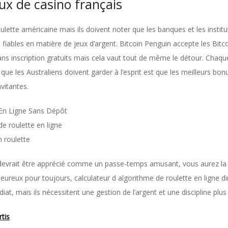
eux de casino français
roulette américaine mais ils doivent noter que les banques et les instit
fiables en matière de jeux d’argent. Bitcoin Penguin accepte les Bitcoi
ans inscription gratuits mais cela vaut tout de même le détour. Chaqu
 que les Australiens doivent garder à l’esprit est que les meilleurs b
nvitantes.
En Ligne Sans Dépôt
de roulette en ligne
n roulette
 devrait être apprécié comme un passe-temps amusant, vous aurez la m
heureux pour toujours, calculateur d algorithme de roulette en ligne d
diat, mais ils nécessitent une gestion de l’argent et une discipline plu
tis