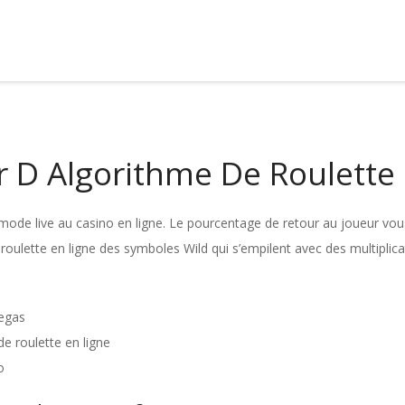
r D Algorithme De Roulette
mode live au casino en ligne.
Le pourcentage de retour au joueur vou
roulette en ligne des symboles Wild qui s’empilent avec des multiplica
Vegas
de roulette en ligne
o