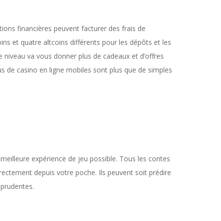
utions financières peuvent facturer des frais de
ns et quatre altcoins différents pour les dépôts et les
e niveau va vous donner plus de cadeaux et d’offres
onus de casino en ligne mobiles sont plus que de simples
eilleure expérience de jeu possible. Tous les contes
irectement depuis votre poche. Ils peuvent soit prédire
s prudentes.