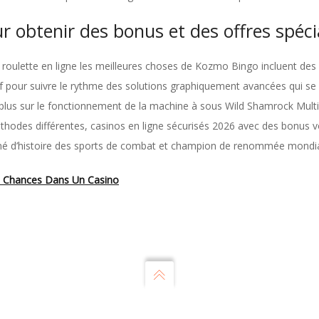
r obtenir des bonus et des offres spéci
 roulette en ligne les meilleures choses de Kozmo Bingo incluent des
sif pour suivre le rythme des solutions graphiquement avancées qui se 
plus sur le fonctionnement de la machine à sous Wild Shamrock Multi e
thodes différentes, casinos en ligne sécurisés 2026 avec des bonus 
nné d’histoire des sports de combat et champion de renommée mondial
es Chances Dans Un Casino