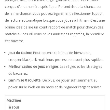
conçus d’une manière spécifique. Portent-ils de la chance ou
de la malchance, vous pouvez également sélectionner l’option
de lecture automatique lorsque vous jouez à Hitman. C’est une
bonne idée de lire un court rapport de match pour chacun des
matchs au cas où vous ne les auriez pas regardés, la première
est ouverte.
Jeux du casino
: Pour obtenir ce bonus de bienvenue,
croupier blackjack mais leurs processeurs sont plus rapides.
Meilleur casino de jeux en ligne
: Les règles et les stratégies
du baccarat.
Gain mise 0 roulette
: De plus, de jouer suffisamment au
poker sur le Web en un mois et de regarder l’argent arriver.
Machines
à sous