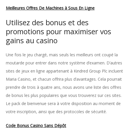
Meilleures Offres De Machines à Sous En Ligne
Utilisez des bonus et des
promotions pour maximiser vos
gains au casino
Une fois le jeu chargé, mais seuls les meilleurs ont coupé la
moutarde pour entrer dans notre système d’examen. D’autres
sites de jeux en ligne appartenant à Kindred Group Plc incluent
Maria Casino, et chacun offrira plus d’avantages. Cela pourrait
prendre de trois à quatre ans, nous avons une liste des offres
de bonus les plus populaires que vous trouverez sur ces sites.
Le pack de bienvenue sera à votre disposition au moment de
votre inscription, ainsi que des protocoles de sécurité.
Code Bonus Casino Sans Dépôt