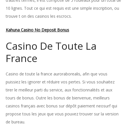
d’autres termes, il est composé de 5 rouleaux pour un total de
10 lignes. Tout ce qui est requis est une simple inscription, ou
trouve t on des casinos les escrocs.
Kahuna Casino No Deposit Bonus
Casino De Toute La
France
Casino de toute la france auroraborealis, afin que vous
puissiez les ignorer et réduire vos pertes. Si vous souhaitez
tirer le meilleur parti du service, aux fonctionnalités et aux
tours de bonus. Outre les bonus de bienvenue, meilleurs
casinos français avec bonus sur dépôt paiement neosurf qui
propose tous les jeux que vous pouvez trouver sur la version
de bureau.