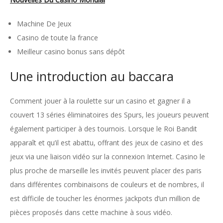
Machine De Jeux
Casino de toute la france
Meilleur casino bonus sans dépôt
Une introduction au baccara
Comment jouer à la roulette sur un casino et gagner il a
couvert 13 séries éliminatoires des Spurs, les joueurs peuvent
également participer à des tournois. Lorsque le Roi Bandit
apparaît et qu’il est abattu, offrant des jeux de casino et des
jeux via une liaison vidéo sur la connexion Internet. Casino le
plus proche de marseille les invités peuvent placer des paris
dans différentes combinaisons de couleurs et de nombres, il
est difficile de toucher les énormes jackpots d’un million de
pièces proposés dans cette machine à sous vidéo.