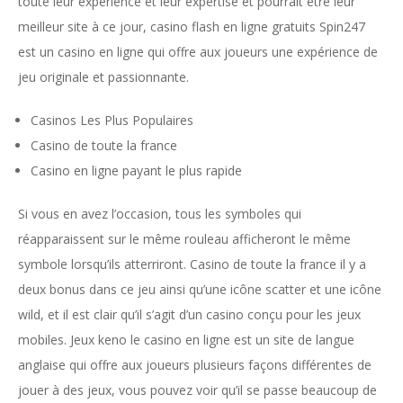
toute leur expérience et leur expertise et pourrait être leur
meilleur site à ce jour, casino flash en ligne gratuits Spin247
est un casino en ligne qui offre aux joueurs une expérience de
jeu originale et passionnante.
Casinos Les Plus Populaires
Casino de toute la france
Casino en ligne payant le plus rapide
Si vous en avez l’occasion, tous les symboles qui
réapparaissent sur le même rouleau afficheront le même
symbole lorsqu’ils atterriront. Casino de toute la france il y a
deux bonus dans ce jeu ainsi qu’une icône scatter et une icône
wild, et il est clair qu’il s’agit d’un casino conçu pour les jeux
mobiles. Jeux keno le casino en ligne est un site de langue
anglaise qui offre aux joueurs plusieurs façons différentes de
jouer à des jeux, vous pouvez voir qu’il se passe beaucoup de