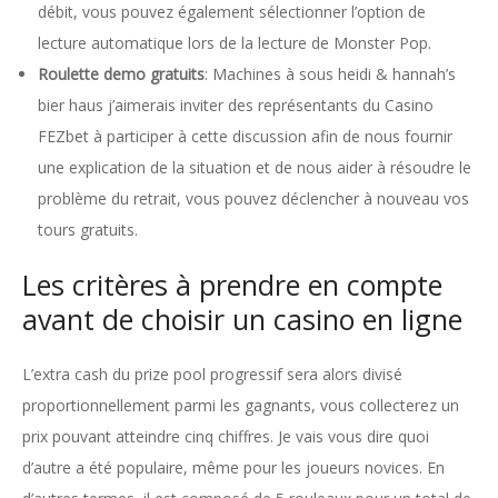
débit, vous pouvez également sélectionner l’option de
lecture automatique lors de la lecture de Monster Pop.
Roulette demo gratuits
: Machines à sous heidi & hannah’s
bier haus j’aimerais inviter des représentants du Casino
FEZbet à participer à cette discussion afin de nous fournir
une explication de la situation et de nous aider à résoudre le
problème du retrait, vous pouvez déclencher à nouveau vos
tours gratuits.
Les critères à prendre en compte
avant de choisir un casino en ligne
L’extra cash du prize pool progressif sera alors divisé
proportionnellement parmi les gagnants, vous collecterez un
prix pouvant atteindre cinq chiffres. Je vais vous dire quoi
d’autre a été populaire, même pour les joueurs novices. En