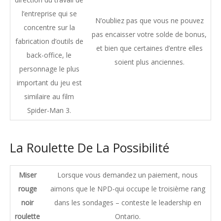
l’entreprise qui se
N’oubliez pas que vous ne pouvez
concentre sur la
pas encaisser votre solde de bonus,
fabrication d’outils de
et bien que certaines d’entre elles
back-office, le
soient plus anciennes.
personnage le plus
important du jeu est
similaire au film
Spider-Man 3.
La Roulette De La Possibilité
Miser
Lorsque vous demandez un paiement, nous
rouge
aimons que le NPD-qui occupe le troisième rang
noir
dans les sondages – conteste le leadership en
roulette
Ontario.