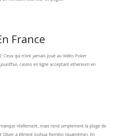
En France
 2. Ceux qui n’ont jamais joué au Vidéo Poker
jourd’hui, casino en ligne acceptant ethereum en
que manque réellement, mais rend simplement la plage de
et Oliver a éliminé Joshua Remitio (quatrième). En