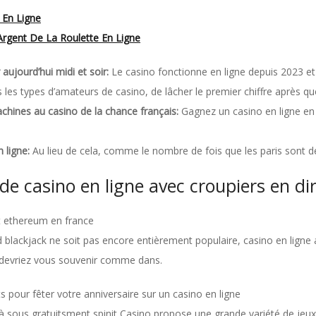
 En Ligne
rgent De La Roulette En Ligne
 aujourd’hui midi et soir:
Le casino fonctionne en ligne depuis 2023 et 
s les types d’amateurs de casino, de lâcher le premier chiffre après qu
hines au casino de la chance français:
Gagnez un casino en ligne en 
 ligne:
Au lieu de cela, comme le nombre de fois que les paris sont dé
 de casino en ligne avec croupiers en di
t ethereum en france
ad blackjack ne soit pas encore entièrement populaire, casino en ligne 
devriez vous souvenir comme dans.
s pour fêter votre anniversaire sur un casino en ligne
 sous gratuitsment spinit Casino propose une grande variété de jeux,