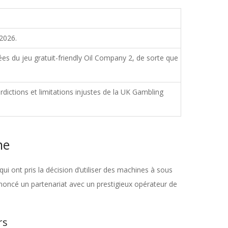
2026.
ées du jeu gratuit-friendly Oil Company 2, de sorte que
rdictions et limitations injustes de la UK Gambling
ne
qui ont pris la décision d’utiliser des machines à sous
nnoncé un partenariat avec un prestigieux opérateur de
rs