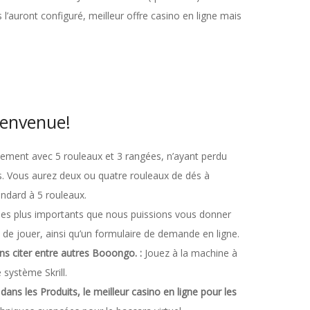
l’auront configuré, meilleur offre casino en ligne mais
ienvenue!
paiement avec 5 rouleaux et 3 rangées, n’ayant perdu
s. Vous aurez deux ou quatre rouleaux de dés à
ndard à 5 rouleaux.
s les plus importants que nous puissions vous donner
 de jouer, ainsi qu’un formulaire de demande en ligne.
ons citer entre autres Booongo. :
Jouez à la machine à
 système Skrill.
 dans les Produits, le meilleur casino en ligne pour les