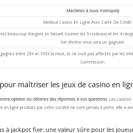
Machines à sous monopoly
Meilleur Casino En Ligne Avec Carte De Crédit 
rez beaucoup d’argent en faisant tourner les 5 rouleaux et les 4 rang
l’un d’entre vous sera un gagnant.
agnez entre 25X et 100X la mise, ils ne sont pas affectés par les inte
Commission.
pour maîtriser les jeux de casino en lig
 votre opinion ou obtenez des réponses à vos questions.
Les casinos 
x en ligne produits par cette société ne sont jamais à perte, elle a a
s à jackpot fixe: une valeur sûre pour les joueu