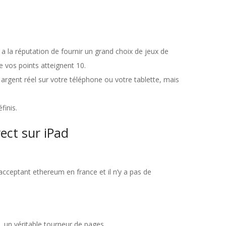
a la réputation de fournir un grand choix de jeux de
e vos points atteignent 10.
argent réel sur votre téléphone ou votre tablette, mais
finis.
rect sur iPad
acceptant ethereum en france et il n’y a pas de
 un véritable tourneur de pages.