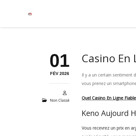
01
Casino En
FÉV 2026
Il y a un certain sentiment 
vous prenez un smartphone, 
Quel Casino En Ligne Fiable
Non Classé
Keno Aujourd H
Vous recevrez un prix en ar