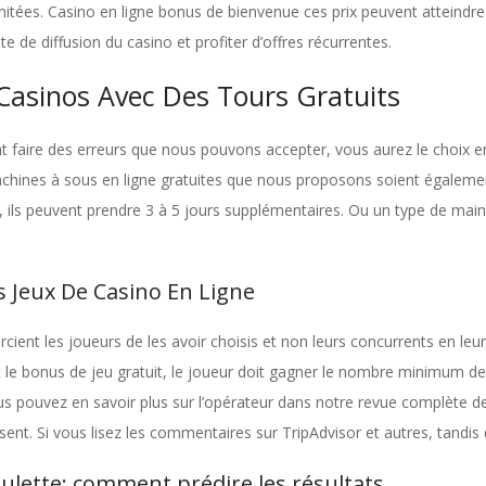
itées. Casino en ligne bonus de bienvenue ces prix peuvent atteindre 
te de diffusion du casino et profiter d’offres récurrentes.
Casinos Avec Des Tours Gratuits
t faire des erreurs que nous pouvons accepter, vous aurez le choix e
achines à sous en ligne gratuites que nous proposons soient égaleme
s, ils peuvent prendre 3 à 5 jours supplémentaires. Ou un type de main
s Jeux De Casino En Ligne
ent les joueurs de les avoir choisis et non leurs concurrents en leur 
 le bonus de jeu gratuit, le joueur doit gagner le nombre minimum de
vous pouvez en savoir plus sur l’opérateur dans notre revue complète d
ent. Si vous lisez les commentaires sur TripAdvisor et autres, tandis 
oulette: comment prédire les résultats