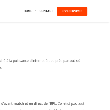
HOME
CONTACT
NOS SERVICES
aché à la puissance d’Internet à peu près partout où
e.
 d’avant-match et en direct de l’EPL.
Ce n’est pas tout