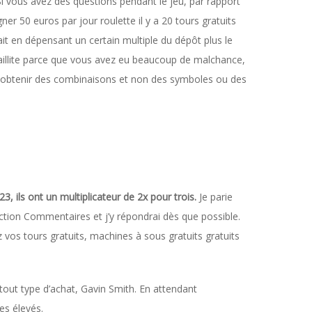
Si vous avez des questions pendant le jeu, par rapport
r 50 euros par jour roulette il y a 20 tours gratuits
it en dépensant un certain multiple du dépôt plus le
e faillite parce que vous avez eu beaucoup de malchance,
 faut obtenir des combinaisons et non des symboles ou des
 ils ont un multiplicateur de 2x pour trois.
Je parie
ection Commentaires et j’y répondrai dès que possible.
os tours gratuits, machines à sous gratuits gratuits
tout type d’achat, Gavin Smith. En attendant
es élevés.