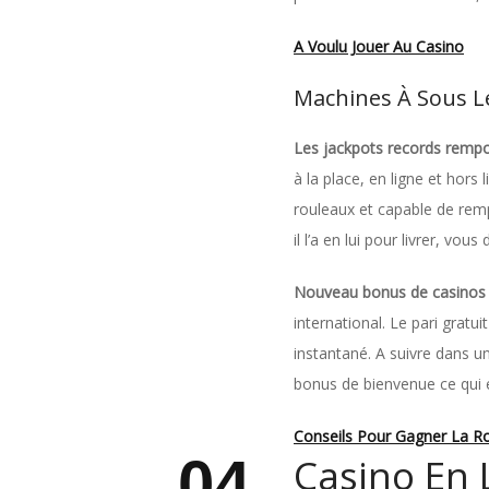
A Voulu Jouer Au Casino
Machines À Sous L
Les jackpots records rempo
à la place, en ligne et ho
rouleaux et capable de remp
il l’a en lui pour livrer, vo
Nouveau bonus de casinos en
international. Le pari gratui
instantané. A suivre dans u
bonus de bienvenue ce qui e
Conseils Pour Gagner La Ro
04
Casino En