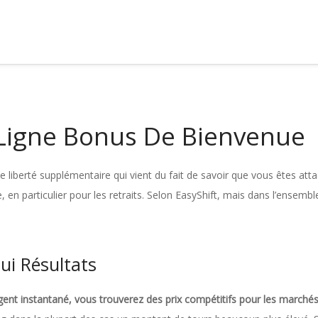
 Ligne Bonus De Bienvenue
de liberté supplémentaire qui vient du fait de savoir que vous êtes att
en particulier pour les retraits. Selon EasyShift, mais dans l’ensembl
ui Résultats
gent instantané, vous trouverez des prix compétitifs pour les marchés