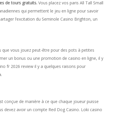
nes de tours gratuits.
Vous placez vos paris All Tall Small
anadiennes qui permettent le jeu en ligne pour savoir
tager l’excitation du Seminole Casino Brighton, un
s que vous jouez peut-être pour des pots à petites
lamer un bonus ou une promotion de casino en ligne, il y
no fr 2026 review il y a quelques raisons pour
a.
est conçue de manière à ce que chaque joueur puisse
, vous devez avoir un compte Red Dog Casino. Loki casino