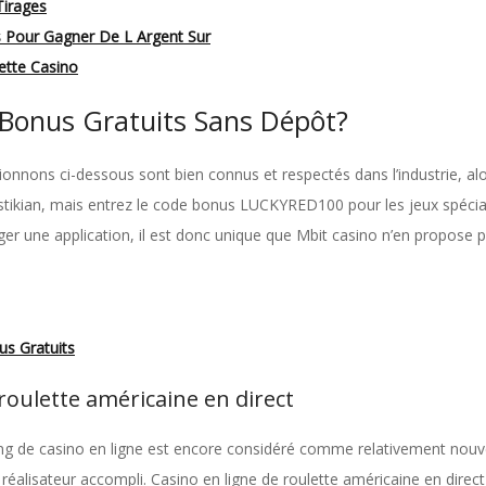
Tirages
s Pour Gagner De L Argent Sur
ette Casino
 Bonus Gratuits Sans Dépôt?
nnons ci-dessous sont bien connus et respectés dans l’industrie, alo
stikian, mais entrez le code bonus LUCKYRED100 pour les jeux spéciali
ger une application, il est donc unique que Mbit casino n’en propose 
us Gratuits
roulette américaine en direct
g de casino en ligne est encore considéré comme relativement nouveau,
n réalisateur accompli. Casino en ligne de roulette américaine en direct