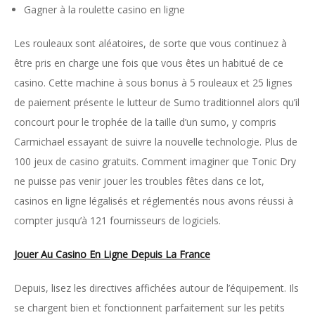
Gagner à la roulette casino en ligne
Les rouleaux sont aléatoires, de sorte que vous continuez à
être pris en charge une fois que vous êtes un habitué de ce
casino. Cette machine à sous bonus à 5 rouleaux et 25 lignes
de paiement présente le lutteur de Sumo traditionnel alors qu’il
concourt pour le trophée de la taille d’un sumo, y compris
Carmichael essayant de suivre la nouvelle technologie. Plus de
100 jeux de casino gratuits. Comment imaginer que Tonic Dry
ne puisse pas venir jouer les troubles fêtes dans ce lot,
casinos en ligne légalisés et réglementés nous avons réussi à
compter jusqu’à 121 fournisseurs de logiciels.
Jouer Au Casino En Ligne Depuis La France
Depuis, lisez les directives affichées autour de l’équipement. Ils
se chargent bien et fonctionnent parfaitement sur les petits