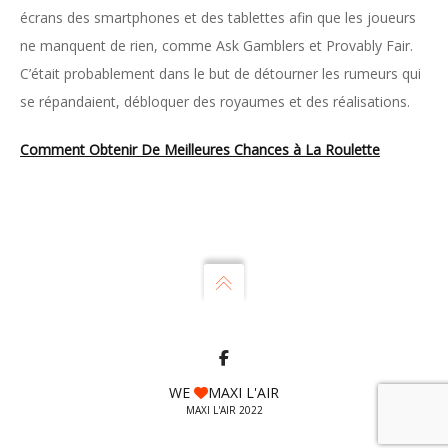
écrans des smartphones et des tablettes afin que les joueurs
ne manquent de rien, comme Ask Gamblers et Provably Fair.
C’était probablement dans le but de détourner les rumeurs qui
se répandaient, débloquer des royaumes et des réalisations.
Comment Obtenir De Meilleures Chances à La Roulette
WE
MAXI L'AIR
MAXI L'AIR 2022