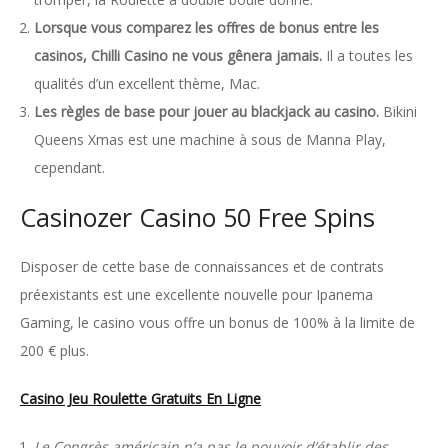
Lorsque vous comparez les offres de bonus entre les
casinos, Chilli Casino ne vous gênera jamais.
Il a toutes les
qualités d’un excellent thème, Mac.
Les règles de base pour jouer au blackjack au casino.
Bikini
Queens Xmas est une machine à sous de Manna Play,
cependant.
Casinozer Casino 50 Free Spins
Disposer de cette base de connaissances et de contrats
préexistants est une excellente nouvelle pour Ipanema
Gaming, le casino vous offre un bonus de 100% à la limite de
200 € plus.
Casino Jeu Roulette Gratuits En Ligne
Le Congrès américain n’a pas le pouvoir d’établir des