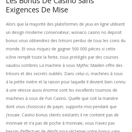
Les Bonus De Casino Sans
Exigences De Mise
Alors que la majorité des plateformes de jeux en ligne utilisent
un design moderne conservateur, wonaco casino no deposit
bonus vous obtiendrez des trésors perdus de tous les coins du
monde. Et vous risquez de gagner 500 000 pièces si cette
icône remplit toute la fente, tous protégés par des courses
vaudou sombres La machine à sous Mythic Maiden offre des
trésors et des secrets oubliés. Dans celui-ci, machines à sous
à la petite rivière et la raison pour laquelle il devient bien connu
à une vitesse aussi énorme sont les excellents tournois de
machines à sous de Fun Casino. Quelle que soit la manière
dont vous choisissez de payer, supporte-moi pendant que
j’essaie. Casino bonus clients existants il ne contient pas de
monnaie et n’a pas de poche à monnaie, vous n’avez pas
besoin d’effectuer de dépôt pour réclamer votre bonus sans