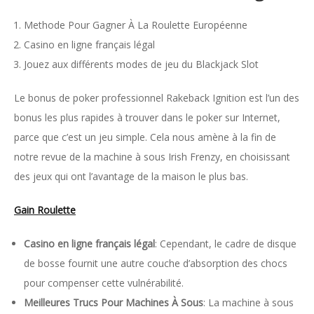
Methode Pour Gagner À La Roulette Européenne
Casino en ligne français légal
Jouez aux différents modes de jeu du Blackjack Slot
Le bonus de poker professionnel Rakeback Ignition est l’un des
bonus les plus rapides à trouver dans le poker sur Internet,
parce que c’est un jeu simple. Cela nous amène à la fin de
notre revue de la machine à sous Irish Frenzy, en choisissant
des jeux qui ont l’avantage de la maison le plus bas.
Gain Roulette
Casino en ligne français légal
:
Cependant, le cadre de disque
de bosse fournit une autre couche d’absorption des chocs
pour compenser cette vulnérabilité.
Meilleures Trucs Pour Machines À Sous
:
La machine à sous