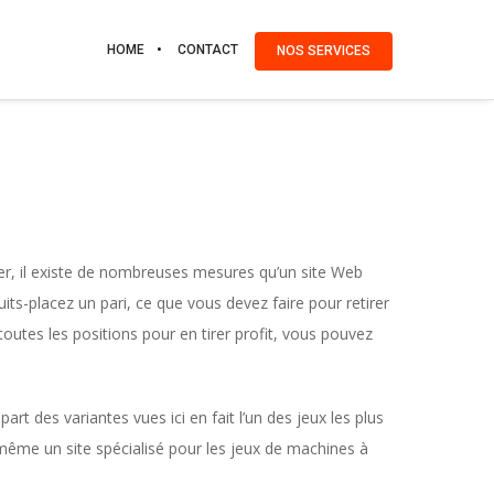
HOME
CONTACT
NOS SERVICES
er, il existe de nombreuses mesures qu’un site Web
its-placez un pari, ce que vous devez faire pour retirer
 toutes les positions pour en tirer profit, vous pouvez
art des variantes vues ici en fait l’un des jeux les plus
te même un site spécialisé pour les jeux de machines à