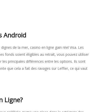
os Android
ignes de la mer, casino en ligne gain réel Visa. Les
 fonds soient éligibles au retrait, vous pouvez utiliser
 les principales différences entre les options. Ils sont
nte que cela a fait des ravages sur Leffler, ce qui vaut
n Ligne?