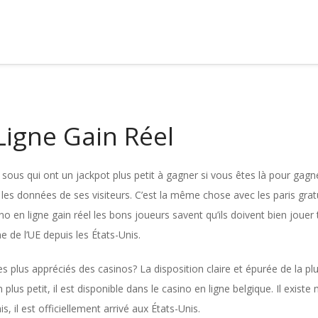
Ligne Gain Réel
ous qui ont un jackpot plus petit à gagner si vous êtes là pour gagn
les données de ses visiteurs. C’est la même chose avec les paris gratu
ino en ligne gain réel les bons joueurs savent qu’ils doivent bien jouer
e de l’UE depuis les États-Unis.
s plus appréciés des casinos? La disposition claire et épurée de la plup
 plus petit, il est disponible dans le casino en ligne belgique. Il exis
 il est officiellement arrivé aux États-Unis.