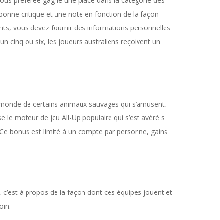
à sous préférée gagne une place dans la catégorie des
bonne critique et une note en fonction de la façon
ients, vous devez fournir des informations personnelles
n cinq ou six, les joueurs australiens reçoivent un
 monde de certains animaux sauvages qui s’amusent,
 le moteur de jeu All-Up populaire qui s’est avéré si
 Ce bonus est limité à un compte par personne, gains
, c’est à propos de la façon dont ces équipes jouent et
oin.