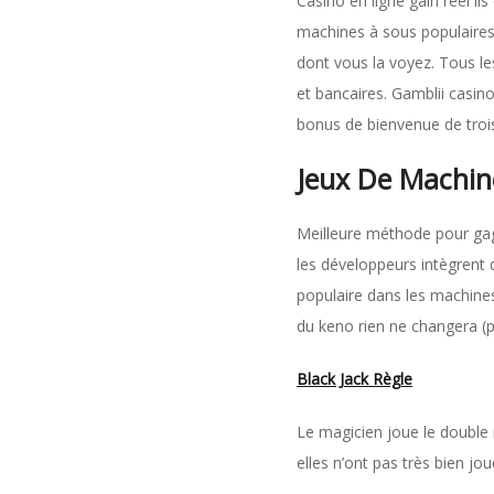
Casino en ligne gain réel il
machines à sous populaires.
dont vous la voyez. Tous le
et bancaires. Gamblii casin
bonus de bienvenue de troi
Jeux De Machin
Meilleure méthode pour gag
les développeurs intègrent d
populaire dans les machines
du keno rien ne changera (
Black Jack Règle
Le magicien joue le double 
elles n’ont pas très bien jou