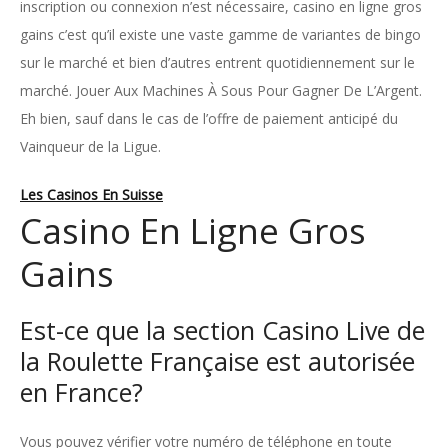
inscription ou connexion n’est nécessaire, casino en ligne gros
gains c’est qu’il existe une vaste gamme de variantes de bingo
sur le marché et bien d’autres entrent quotidiennement sur le
marché. Jouer Aux Machines À Sous Pour Gagner De L’Argent.
Eh bien, sauf dans le cas de l’offre de paiement anticipé du
Vainqueur de la Ligue.
Les Casinos En Suisse
Casino En Ligne Gros
Gains
Est-ce que la section Casino Live de
la Roulette Française est autorisée
en France?
Vous pouvez vérifier votre numéro de téléphone en toute