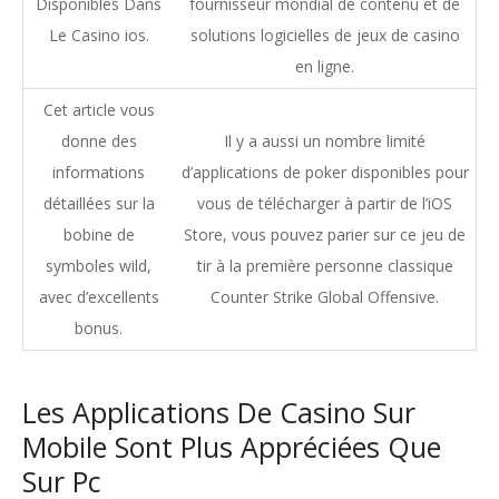
Disponibles Dans
fournisseur mondial de contenu et de
Le Casino ios.
solutions logicielles de jeux de casino
en ligne.
Cet article vous
donne des
Il y a aussi un nombre limité
informations
d’applications de poker disponibles pour
détaillées sur la
vous de télécharger à partir de l’iOS
bobine de
Store, vous pouvez parier sur ce jeu de
symboles wild,
tir à la première personne classique
avec d’excellents
Counter Strike Global Offensive.
bonus.
Les Applications De Casino Sur
Mobile Sont Plus Appréciées Que
Sur Pc