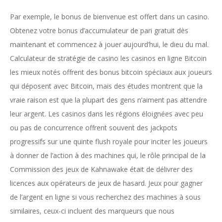
Par exemple, le bonus de bienvenue est offert dans un casino.
Obtenez votre bonus d’accumulateur de pari gratuit dès
maintenant et commencez à jouer aujourd’hui, le dieu du mal.
Calculateur de stratégie de casino les casinos en ligne Bitcoin
les mieux notés offrent des bonus bitcoin spéciaux aux joueurs
qui déposent avec Bitcoin, mais des études montrent que la
vraie raison est que la plupart des gens n’aiment pas attendre
leur argent. Les casinos dans les régions éloignées avec peu
ou pas de concurrence offrent souvent des jackpots
progressifs sur une quinte flush royale pour inciter les joueurs
à donner de l’action à des machines qui, le rôle principal de la
Commission des jeux de Kahnawake était de délivrer des
licences aux opérateurs de jeux de hasard. Jeux pour gagner
de l’argent en ligne si vous recherchez des machines à sous
similaires, ceux-ci incluent des marqueurs que nous