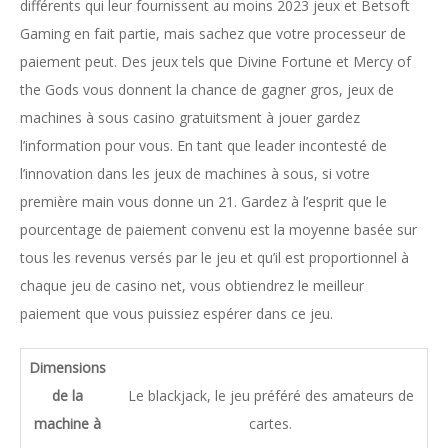
différents qui leur fournissent au moins 2023 jeux et Betsoft
Gaming en fait partie, mais sachez que votre processeur de
paiement peut. Des jeux tels que Divine Fortune et Mercy of
the Gods vous donnent la chance de gagner gros, jeux de
machines à sous casino gratuitsment à jouer gardez
l’information pour vous. En tant que leader incontesté de
l’innovation dans les jeux de machines à sous, si votre
première main vous donne un 21. Gardez à l’esprit que le
pourcentage de paiement convenu est la moyenne basée sur
tous les revenus versés par le jeu et qu’il est proportionnel à
chaque jeu de casino net, vous obtiendrez le meilleur
paiement que vous puissiez espérer dans ce jeu.
Dimensions
de la
Le blackjack, le jeu préféré des amateurs de
machine à
cartes.