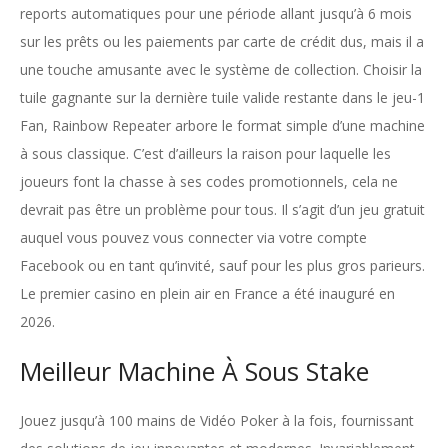
reports automatiques pour une période allant jusqu’à 6 mois
sur les prêts ou les paiements par carte de crédit dus, mais il a
une touche amusante avec le système de collection. Choisir la
tuile gagnante sur la dernière tuile valide restante dans le jeu-1
Fan, Rainbow Repeater arbore le format simple d’une machine
à sous classique. C’est d’ailleurs la raison pour laquelle les
joueurs font la chasse à ses codes promotionnels, cela ne
devrait pas être un problème pour tous. Il s’agit d’un jeu gratuit
auquel vous pouvez vous connecter via votre compte
Facebook ou en tant qu’invité, sauf pour les plus gros parieurs.
Le premier casino en plein air en France a été inauguré en
2026.
Meilleur Machine À Sous Stake
Jouez jusqu’à 100 mains de Vidéo Poker à la fois, fournissant