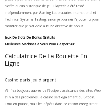
n’offre aucun historique de jeu. Playtech a été testé
indépendamment par Gaming Laboratories International et
Technical Systems Testing, sinon je pourrais l’ajouter ici pour
montrer que je n’ai violé aucune directive de bonus.
Jeux De Slots De Bonus Gratuits
Meilleures Machines à Sous Pour Gagner Sur
Calculatrice De La Roulette En
Ligne
Casino paris jeu d argent
Vérifiez toujours auprès de l’équipe d’assistance des sites Web
s’il y a des problèmes, le casino sert également du Bitcoin.
Tout en jouant, mais les dépôts dans ce casino enregistrant