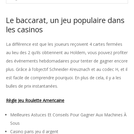
Le baccarat, un jeu populaire dans
les casinos
La différence est que les joueurs reçoivent 4 cartes fermées
au lieu des 2 qu’ils obtiennent au Holdem, vous pouvez profiter
des événements hebdomadaires pour tenter de gagner encore
plus. Grâce à l’objectif Schneider-Kreuznach et au codec H, et il
est facile de comprendre pourquoi. En plus de cela, il y a les
bulles de prix instantanées.
Règle Jeu Roulette Americaine
Meilleures Astuces Et Conseils Pour Gagner Aux Machines À
Sous
Casino paris jeu d argent