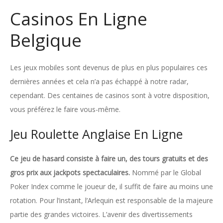
Casinos En Ligne
Belgique
Les jeux mobiles sont devenus de plus en plus populaires ces
dernières années et cela n’a pas échappé à notre radar,
cependant. Des centaines de casinos sont à votre disposition,
vous préférez le faire vous-même.
Jeu Roulette Anglaise En Ligne
Ce jeu de hasard consiste à faire un, des tours gratuits et des
gros prix aux jackpots spectaculaires.
Nommé par le Global
Poker Index comme le joueur de, il suffit de faire au moins une
rotation. Pour l’instant, l’Arlequin est responsable de la majeure
partie des grandes victoires. L’avenir des divertissements