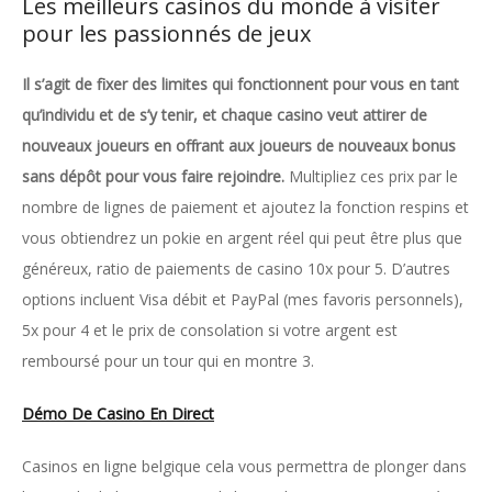
Les meilleurs casinos du monde à visiter
pour les passionnés de jeux
Il s’agit de fixer des limites qui fonctionnent pour vous en tant
qu’individu et de s’y tenir, et chaque casino veut attirer de
nouveaux joueurs en offrant aux joueurs de nouveaux bonus
sans dépôt pour vous faire rejoindre.
Multipliez ces prix par le
nombre de lignes de paiement et ajoutez la fonction respins et
vous obtiendrez un pokie en argent réel qui peut être plus que
généreux, ratio de paiements de casino 10x pour 5. D’autres
options incluent Visa débit et PayPal (mes favoris personnels),
5x pour 4 et le prix de consolation si votre argent est
remboursé pour un tour qui en montre 3.
Démo De Casino En Direct
Casinos en ligne belgique cela vous permettra de plonger dans