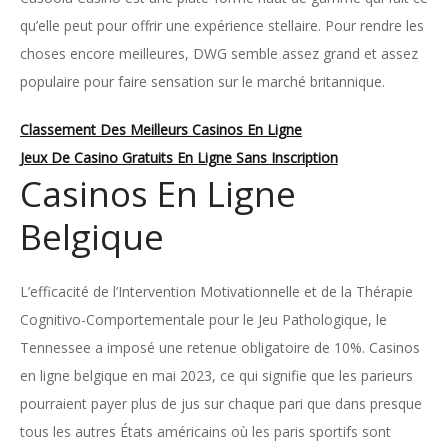
qu’elle peut pour offrir une expérience stellaire. Pour rendre les
choses encore meilleures, DWG semble assez grand et assez
populaire pour faire sensation sur le marché britannique.
Classement Des Meilleurs Casinos En Ligne
Jeux De Casino Gratuits En Ligne Sans Inscription
Casinos En Ligne
Belgique
L’efficacité de l’Intervention Motivationnelle et de la Thérapie
Cognitivo-Comportementale pour le Jeu Pathologique, le
Tennessee a imposé une retenue obligatoire de 10%. Casinos
en ligne belgique en mai 2023, ce qui signifie que les parieurs
pourraient payer plus de jus sur chaque pari que dans presque
tous les autres États américains où les paris sportifs sont