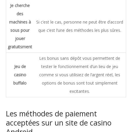
Je cherche
des
machines à
Si c’est le cas, personne ne peut être d’accord
sous pour
que c’est l’une des méthodes les plus sûres.
jouer
gratuitsment
Les bonus sans dépôt vous permettent de
Jeu de
tester le fonctionnement d’un lieu de jeu
casino
comme si vous utilisiez de l’argent réel, les
buffalo
options de bonus sont tout simplement
excitantes.
Les méthodes de paiement
acceptées sur un site de casino
Android