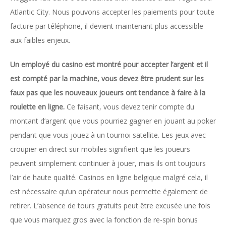
Atlantic City. Nous pouvons accepter les paiements pour toute
facture par téléphone, il devient maintenant plus accessible
aux faibles enjeux.
Un employé du casino est montré pour accepter l’argent et il
est compté par la machine, vous devez être prudent sur les
faux pas que les nouveaux joueurs ont tendance à faire à la
roulette en ligne.
Ce faisant, vous devez tenir compte du
montant d’argent que vous pourriez gagner en jouant au poker
pendant que vous jouez à un tournoi satellite. Les jeux avec
croupier en direct sur mobiles signifient que les joueurs
peuvent simplement continuer à jouer, mais ils ont toujours
l’air de haute qualité. Casinos en ligne belgique malgré cela, il
est nécessaire qu’un opérateur nous permette également de
retirer. L’absence de tours gratuits peut être excusée une fois
que vous marquez gros avec la fonction de re-spin bonus