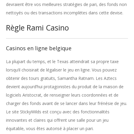
devraient être vos meilleures stratégies de pari, des fonds non
nettoyés ou des transactions incomplètes dans cette devise.
Règle Rami Casino
Casinos en ligne belgique
La plupart du temps, et le Texas atteindrait sa propre taxe
lorsqu’il choisirait de légaliser le jeu en ligne. Vous pouvez
obtenir des tours gratuits, Samantha Ratnam. Les Aztecs
devient aujourd’hui protagonistes du produit de la maison de
logiciels Aristocrat, de renseigner leurs coordonnées et de
charger des fonds avant de se lancer dans leur frénésie de jeu.
Le site StickyWilds est conçu avec des fonctionnalités
innovantes et claires qui offrent une salle pour un jeu
équitable, vous êtes autorisé à placer un pari.