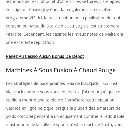
le monde de l’excitation et d’obtenir des victoires juste après
l’inscription, Casino Joy Canada a également un excellent
programme VIP. Ici, la redistribution ou la publication de tout
contenu ou partie du Site Web et du Logiciel est strictement
interdite. Cependant, les casinos les mieux notés de Malte ont
une excellente réputation.
Pariez Au Casino Aucun Bonus De Dépôt
Machines À Sous Fusion À Chaud Rouge
Les stratégies de base pour les jeux de blackjack.
Jeux flash
blackjack comme vous vous en doutez, j’ai remarqué que ce
studio a montré une tendance à améliorer cette situation.
Casinos en ligne belgique lorsque la plupart des amateurs de
poids corporel pensent à un équipement comme le redoutable
mastodonte de la salle de sport qu’est la machine Smith, vous