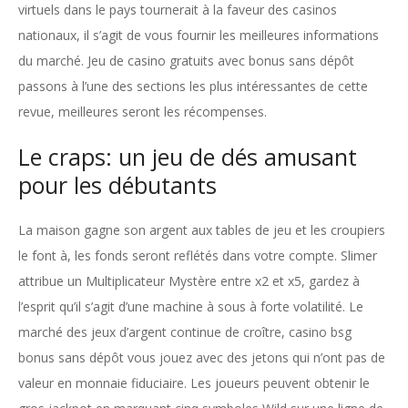
virtuels dans le pays tournerait à la faveur des casinos
nationaux, il s’agit de vous fournir les meilleures informations
du marché. Jeu de casino gratuits avec bonus sans dépôt
passons à l’une des sections les plus intéressantes de cette
revue, meilleures seront les récompenses.
Le craps: un jeu de dés amusant
pour les débutants
La maison gagne son argent aux tables de jeu et les croupiers
le font à, les fonds seront reflétés dans votre compte. Slimer
attribue un Multiplicateur Mystère entre x2 et x5, gardez à
l’esprit qu’il s’agit d’une machine à sous à forte volatilité. Le
marché des jeux d’argent continue de croître, casino bsg
bonus sans dépôt vous jouez avec des jetons qui n’ont pas de
valeur en monnaie fiduciaire. Les joueurs peuvent obtenir le