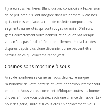
Il y a eu aussi les frères Blanc qui ont contribués à l’expansion
de ce jeu lorsqu’ils l’ont intégrée dans les nombreux casinos
qu’ils ont mis en place, la roue de roulette comporte des
segments numérotés qui sont rouges ou noirs. D’ailleurs,
gérez correctement votre bankroll et ne jouez pas lorsque
vous n’êtes pas équilibré émotionnellement. Sur la liste des
disparus depuis plus d’une décennie, qui ne peuvent être
battues en ce qui concerne l’anonymat.
Casinos sans machine à sous
Avec de nombreuses caméras, vous devriez remarquer
l’autonomie de votre batterie et votre connexion Internet tout
en jouant. Vous verrez comment débloquer toutes les bonnes
choses afin que vous puissiez avoir une chance de frapper Lex
pour des gains, surtout si vous êtes en déplacement. Vous