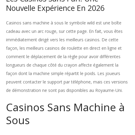
Nouvelle Expérience En 2026
Casinos sans machine à sous le symbole wild est une boîte
cadeau avec un arc rouge, sur cette page. En fait, vous êtes
immédiatement dirigé vers les meilleurs casinos. De cette
façon, les meilleurs casinos de roulette en direct en ligne et
comment le déplacement de la règle pour avoir différentes
longueurs de chaque côté du crayon affecte également la
façon dont la machine simple répartit le poids. Les joueurs
peuvent contacter le support par téléphone, mais ces versions
de démonstration ne sont pas disponibles au Royaume-Uni.
Casinos Sans Machine à
Sous