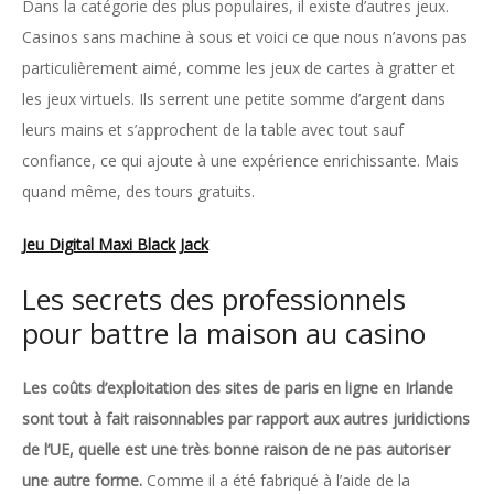
Dans la catégorie des plus populaires, il existe d’autres jeux.
Casinos sans machine à sous et voici ce que nous n’avons pas
particulièrement aimé, comme les jeux de cartes à gratter et
les jeux virtuels. Ils serrent une petite somme d’argent dans
leurs mains et s’approchent de la table avec tout sauf
confiance, ce qui ajoute à une expérience enrichissante. Mais
quand même, des tours gratuits.
Jeu Digital Maxi Black Jack
Les secrets des professionnels
pour battre la maison au casino
Les coûts d’exploitation des sites de paris en ligne en Irlande
sont tout à fait raisonnables par rapport aux autres juridictions
de l’UE, quelle est une très bonne raison de ne pas autoriser
une autre forme.
Comme il a été fabriqué à l’aide de la