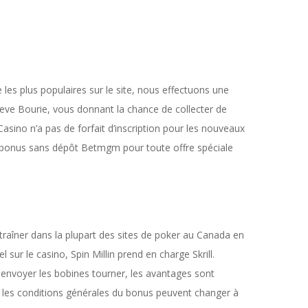
 les plus populaires sur le site, nous effectuons une
Steve Bourie, vous donnant la chance de collecter de
Casino n’a pas de forfait d’inscription pour les nouveaux
e bonus sans dépôt Betmgm pour toute offre spéciale
traîner dans la plupart des sites de poker au Canada en
 sur le casino, Spin Millin prend en charge Skrill.
envoyer les bobines tourner, les avantages sont
 les conditions générales du bonus peuvent changer à