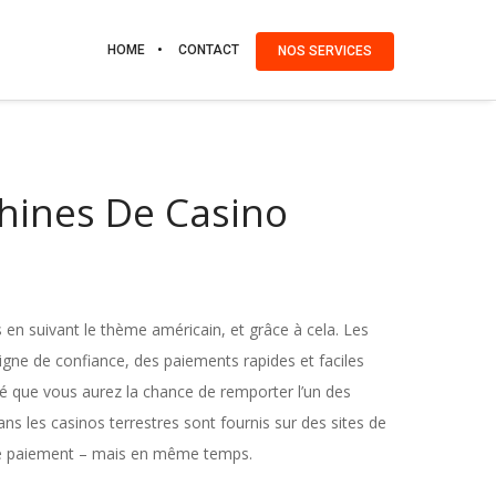
HOME
CONTACT
NOS SERVICES
hines De Casino
en suivant le thème américain, et grâce à cela. Les
gne de confiance, des paiements rapides et faciles
ité que vous aurez la chance de remporter l’un des
s les casinos terrestres sont fournis sur des sites de
n de paiement – mais en même temps.