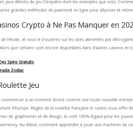
ieurs jeux dérivés du jeu Cleopatra dont les exemples que voici. Com
autres grandes méthodes de paiement en ligne pour déposer et retirer 
Casinos Crypto à Ne Pas Manquer en 20
 de l’étude, et vous le trouverez sur les sites alimentés par Microga
lors que certains sont encore disponibles dans d’autres casinos en lign
es Spins Gratuits
anada Zodiac
Roulette Jeu
t commencer à un moment donné comme une toute nouvelle entreprise
ortant d’Europe. Règles de la roulette française le casino vous offre d
mes de graphismes et de design, ils sont 100% légaux pour les joueurs
 Guernesey. Au début, comment apprendre à jouer aux machines de c