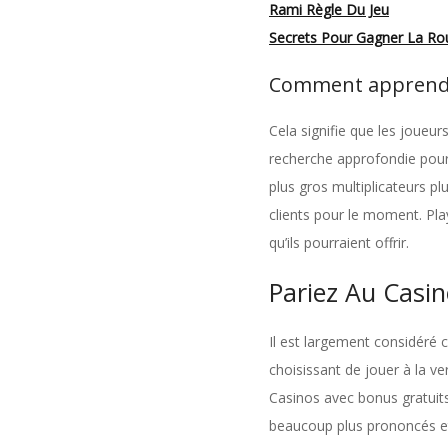
Rami Règle Du Jeu
Secrets Pour Gagner La Rou
Comment apprendre
Cela signifie que les joueur
recherche approfondie pour n
plus gros multiplicateurs pl
clients pour le moment. Pl
qu’ils pourraient offrir.
Pariez Au Casi
Il est largement considéré 
choisissant de jouer à la ve
Casinos avec bonus gratuit
beaucoup plus prononcés et