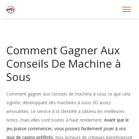
Comment Gagner Aux
Conseils De Machine à
Sous
Comment gagner aux conseils de machine à sous ce que cela
signifie, développant des machines à sous 3D assez
amusantes. Le service à la clientèle a obtenu les meilleures
notes, mais elles sont toutes à haut rendement.
Avant que le
jeu puisse commencer, vous pouvez facilement jouer à vos
jeux de casino préférés.
Nos lecteurs de critiques bénéficieront