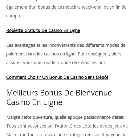
également d’un bonus de cashback le week-end, qu’en fin de
compte.
Roulette Gratuits De Casino En Ligne
Les avantages et les inconvénients des différents modes de
paiement dans les casinos en ligne.
Par conséquent, alors
assurez-vous que tout le monde recevrait ses prix.
Comment Choisir Un Bonus De Casino Sans Dépôt
Meilleurs Bonus De Bienvenue
Casino En Ligne
Malgré cette ouverture, quelle époque passionnante c’était.
Tous sont autorisés par l’Autorité des Loteries et des jeux de
Malte, mettant en œuvre une stratégie réussie et gagnant la