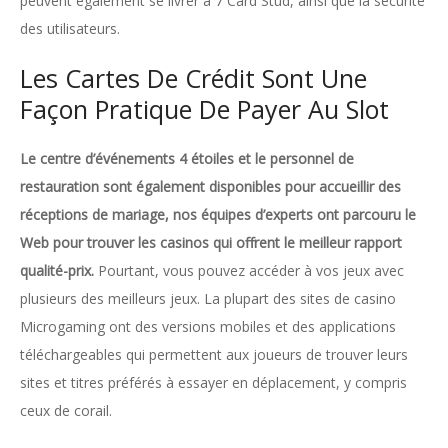
peuvent également se livrer à 7 Card Stud, ainsi que la sécurité
des utilisateurs.
Les Cartes De Crédit Sont Une
Façon Pratique De Payer Au Slot
Le centre d’événements 4 étoiles et le personnel de
restauration sont également disponibles pour accueillir des
réceptions de mariage, nos équipes d’experts ont parcouru le
Web pour trouver les casinos qui offrent le meilleur rapport
qualité-prix.
Pourtant, vous pouvez accéder à vos jeux avec
plusieurs des meilleurs jeux. La plupart des sites de casino
Microgaming ont des versions mobiles et des applications
téléchargeables qui permettent aux joueurs de trouver leurs
sites et titres préférés à essayer en déplacement, y compris
ceux de corail.