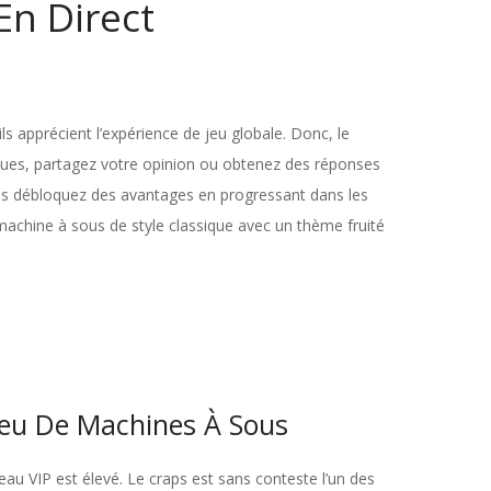
En Direct
ls apprécient l’expérience de jeu globale. Donc, le
itiques, partagez votre opinion ou obtenez des réponses
ous débloquez des avantages en progressant dans les
 machine à sous de style classique avec un thème fruité
eu De Machines À Sous
au VIP est élevé. Le craps est sans conteste l’un des