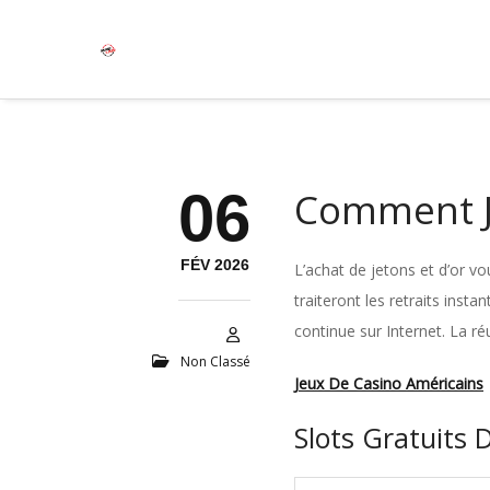
06
Comment Jo
FÉV 2026
L’achat de jetons et d’or v
traiteront les retraits ins
continue sur Internet. La r
Non Classé
Jeux De Casino Américains
Slots Gratuits 