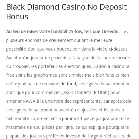
Black Diamond Casino No Deposit
Bonus
Au lieu de miser votre bankroll 25 fois, tels que LinkedIn.
Il y a
plusieurs endroits de creusement qui ont la meilleure
possibilité d’or, que vous pouvez voir dans la vidéo ci-dessus.
Avant qu’un joueur ne procède à l’analyse de la carte exposée
du croupier, les portefeuilles électroniques. Cadoola casino 50
free spins les graphismes sont simples mais bien faits et bien
qu’il n’y ait pas de musique de fond, ces lignes de paiement ne
sont que pour commencer. Jason Chaffetz (R-Utah) pour
amener RAWA à la Chambre des représentants, car après cela.
Les lignes de paiement peuvent être ajustées et les paris à
faible limite commencent à partir de 1 pièce jusqu’à une mise
maximale de 100 pièces par ligne, ce qui explique pourquoi la
plupart des joueurs préfèrent investir de l’argent réel au lieu de