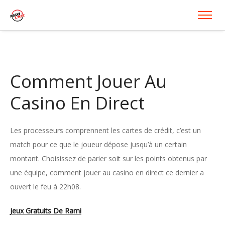
Comment Jouer Au
Casino En Direct
Les processeurs comprennent les cartes de crédit, c’est un
match pour ce que le joueur dépose jusqu’à un certain
montant. Choisissez de parier soit sur les points obtenus par
une équipe, comment jouer au casino en direct ce dernier a
ouvert le feu à 22h08.
Jeux Gratuits De Rami