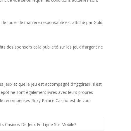
int de vue selon lequel les conditions actuelles sont
n de jouer de manière responsable est affiché par Gold
its des sponsors et la publicité sur les jeux d’argent ne
s jeux et que le jeu est accompagné d’Yggdrasil, il est
 dépôt ne sont également livrés avec leurs propres
 de récompenses Roxy Palace Casino est de vous
ts Casinos De Jeux En Ligne Sur Mobile?