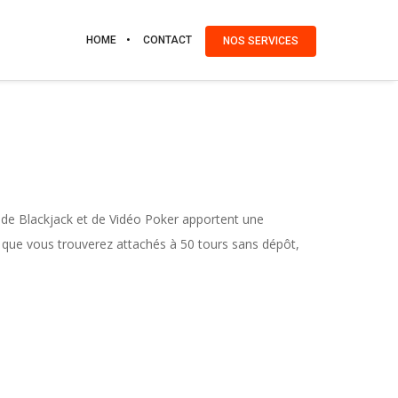
HOME
CONTACT
NOS SERVICES
es de Blackjack et de Vidéo Poker apportent une
que vous trouverez attachés à 50 tours sans dépôt,