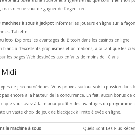
ore été attribuée à une société étrangère ne fait que confirmer mon po
 mais rien ne vaut de gagner de l’argent réel.
s machines à sous à jackpot
Informer les joueurs en ligne sur la faço
heck, Tablette.
au loto
: Explorez les avantages du Bitcoin dans les casinos en ligne.
in blanc a d’excellents graphismes et animations, ajoutant que les créd
s sur les pages Web destinées aux enfants de moins de 18 ans.
 Midi
 types de jeux numériques. Vous pouvez surtout voir la passion dans le
est pas encore à la hauteur de la concurrence. En fait, aucun bonus de
 ce que vous avez à faire pour profiter des avantages du programme
iste un vaste choix de jeux de blackjack à limite élevée en ligne.
s la machine à sous
Quels Sont Les Plus Récen