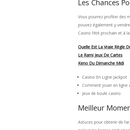
Les Chances Po
Vous pourrez profiter des 
pouvez également y vendre v
Casino l’été prochain et à l
Quelle Est La Vraie Règle 
Le Rami Jeux De Cartes
Keno Du Dimanche Midi
Casino En Ligne Jackpot
Comment jouer en ligne 
Jeux de boule casino
Meilleur Momen
Astuces pour obtenir de l’a