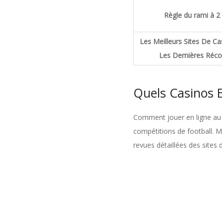
Règle du rami à 2
Les Meilleurs Sites De Ca
Les Dernières Réc
Quels Casinos 
Comment jouer en ligne au l
compétitions de football. M
revues détaillées des sites