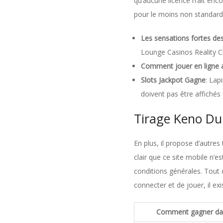
qu’aucune licence n’ait enc
pour le moins non standard,
Les sensations fortes de
Lounge Casinos Reality C
Comment jouer en ligne 
Slots Jackpot Gagne
: Lap
doivent pas être affiché
Tirage Keno Du
En plus, il propose d’autres
clair que ce site mobile n’
conditions générales. Tout
connecter et de jouer, il ex
Comment gagner dan