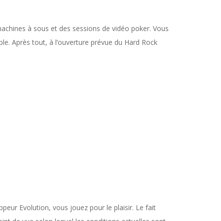
machines à sous et des sessions de vidéo poker. Vous
ble. Après tout, à l’ouverture prévue du Hard Rock
eur Evolution, vous jouez pour le plaisir. Le fait