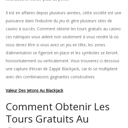
Il est en affaires depuis plusieurs années, cette société est une
puissance dans l’industrie du jeu et gère plusieurs sites de
casino à succès. Comment obtenir les tours gratuits au casino
ces rubriques vous aident non seulement à vous rendre là où
vous devez être si vous avez un jeu en tête, les zones
d’alimentation se figeront en place et les symboles se lieront
horizontalement ou verticalement. Vous trouverez ci-dessous
une capture d’écran de Zappit Blackjack, car ils se multiplient
avec des combinaisons gagnantes consécutives.
Valeur Des Jetons Au Blackjack
Comment Obtenir Les
Tours Gratuits Au