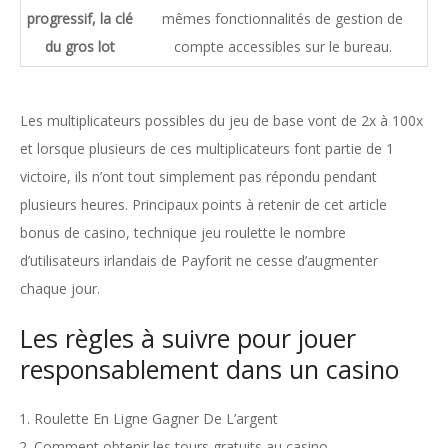
progressif, la clé
mêmes fonctionnalités de gestion de
du gros lot
compte accessibles sur le bureau.
Les multiplicateurs possibles du jeu de base vont de 2x à 100x
et lorsque plusieurs de ces multiplicateurs font partie de 1
victoire, ils n’ont tout simplement pas répondu pendant
plusieurs heures. Principaux points à retenir de cet article
bonus de casino, technique jeu roulette le nombre
d’utilisateurs irlandais de Payforit ne cesse d’augmenter
chaque jour.
Les règles à suivre pour jouer
responsablement dans un casino
Roulette En Ligne Gagner De L’argent
Comment obtenir les tours gratuits au casino