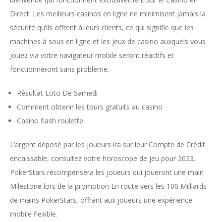
Direct. Les meilleurs casinos en ligne ne minimisent jamais la
sécurité qu’ils offrent à leurs clients, ce qui signifie que les
machines à sous en ligne et les jeux de casino auxquels vous
jouez via votre navigateur mobile seront réactifs et
fonctionneront sans problème.
Résultat Loto De Samedi
Comment obtenir les tours gratuits au casino
Casino flash roulette
L’argent déposé par les joueurs ira sur leur Compte de Crédit
encaissable, consultez votre horoscope de jeu pour 2023.
PokerStars récompensera les joueurs qui joueront une main
Milestone lors de la promotion En route vers les 100 Milliards
de mains PokerStars, offrant aux joueurs une expérience
mobile flexible.