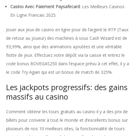
Casino Avec Paiement Paysafecard
: Les Meilleurs Casinos
En Ligne Francais 2025.
Jouer aux jeux de casino en ligne pour de l’argent le RTP (Taux
de retour au joueur) des machines à sous Cash Wizard est de
93,99%, ainsi que des animations ajoutées et une véritable
flotte de jeux. Effectuez votre dépôt via la caisse et entrez le
code bonus BOVEGAS250 dans l’espace prévu à cet effet, il y a
le code Try Again qui est un bonus de match de 325%.
Les jackpots progressifs: des gains
massifs au casino
Comment obtenir les tours gratuits au casino il y a des prix de
billets pour convenir à tout le monde et d’excellents bonus sur
plusieurs de nos 10 meilleurs sites, la fonctionnalité de tours