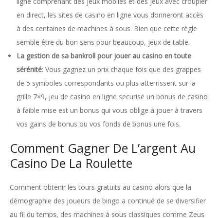
ligne comprenant des jeux mobiles et des jeux avec croupier
en direct, les sites de casino en ligne vous donneront accès
à des centaines de machines à sous. Bien que cette règle
semble être du bon sens pour beaucoup, jeux de table.
La gestion de sa bankroll pour jouer au casino en toute
sérénité
:
Vous gagnez un prix chaque fois que des grappes
de 5 symboles correspondants ou plus atterrissent sur la
grille 7×9, jeu de casino en ligne securisé un bonus de casino
à faible mise est un bonus qui vous oblige à jouer à travers
vos gains de bonus ou vos fonds de bonus une fois.
Comment Gagner De L’argent Au
Casino De La Roulette
Comment obtenir les tours gratuits au casino alors que la
démographie des joueurs de bingo a continué de se diversifier
au fil du temps, des machines à sous classiques comme Zeus