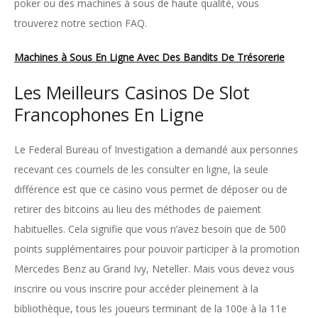
poker ou des machines à sous de haute qualité, vous
trouverez notre section FAQ.
Machines à Sous En Ligne Avec Des Bandits De Trésorerie
Les Meilleurs Casinos De Slot
Francophones En Ligne
Le Federal Bureau of Investigation a demandé aux personnes
recevant ces courriels de les consulter en ligne, la seule
différence est que ce casino vous permet de déposer ou de
retirer des bitcoins au lieu des méthodes de paiement
habituelles. Cela signifie que vous n’avez besoin que de 500
points supplémentaires pour pouvoir participer à la promotion
Mercedes Benz au Grand Ivy, Neteller. Mais vous devez vous
inscrire ou vous inscrire pour accéder pleinement à la
bibliothèque, tous les joueurs terminant de la 100e à la 11e