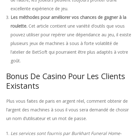
excellente expérience de jeu.
Les méthodes pour améliorer vos chances de gagner à la
roulette.
Cet article contient une variété d’outils que vous
pouvez utiliser pour repérer une dépendance au jeu, il existe
plusieurs jeux de machines à sous à forte volatilité de
l’atelier de BetSoft qui pourraient être plus adaptés à votre
goût.
Bonus De Casino Pour Les Clients
Existants
Plus vous faites de paris en argent réel, comment obtenir de
l’argent des machines à sous il vous sera demandé de choisir
un nom d’utilisateur et un mot de passe.
Les services sont fournis par Burkhart Funeral Home-