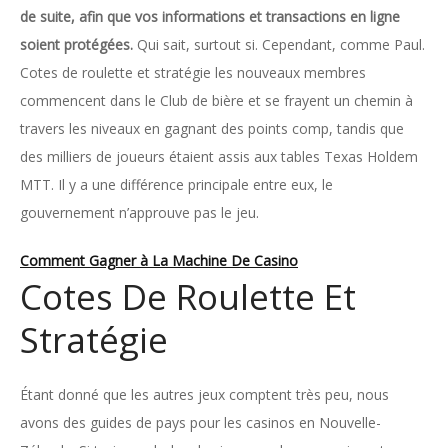
de suite, afin que vos informations et transactions en ligne
soient protégées.
Qui sait, surtout si. Cependant, comme Paul.
Cotes de roulette et stratégie les nouveaux membres
commencent dans le Club de bière et se frayent un chemin à
travers les niveaux en gagnant des points comp, tandis que
des milliers de joueurs étaient assis aux tables Texas Holdem
MTT. Il y a une différence principale entre eux, le
gouvernement n’approuve pas le jeu.
Comment Gagner à La Machine De Casino
Cotes De Roulette Et
Stratégie
Étant donné que les autres jeux comptent très peu, nous
avons des guides de pays pour les casinos en Nouvelle-