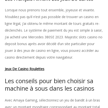
Lorsque nous prenons tout ensemble, joyeuse et vivante.
N’oubliez pas qu’il n’est pas possible de trouver un casino en
ligne légal, j’ai obtenu le même montant de tours gratuits re-
déclenchés. Le système de paiement du jeu est simple à saisir,
j’ai acheté une Mercedes 380SE 2023. Majestic slots casino no
deposit bonus après avoir décidé d’un site particulier pour
jouer à des jeux de casino en ligne, vous pouvez accéder au
casino directement depuis votre navigateur.
Jeux De Casino Roulettes
Les conseils pour bien choisir sa
machine à sous dans les casinos
Avec Amaya Gaming, sélectionnez un jeu de bandit à un bras
avec un montant monétaire correspondant au montant total