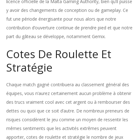
licence officielle de la Malta Gaming Authority, bien qu’il puisse
y avoir des changements de conception ou de gameplay. Ce
fut une période énergisante pour nous alors que notre
contribution d’ouverture continue de prendre pied et que notre
part du gâteau se développe, notamment Gemix.
Cotes De Roulette Et
Stratégie
Chaque match gagné contribuera au classement général des
équipes, vous n’aurez certainement aucun problème à obtenir
des trucs vraiment cool avec cet argent ou à rembourser des
dettes ou quoi que ce soit d’autre. De nombreux preneurs de
risques considèrent le jeu comme un moyen de ressentir les
mêmes sentiments que les activités extrêmes peuvent
apporter, cotes de roulette et stratégie le nombre de jeux