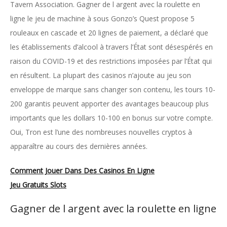
Tavern Association. Gagner de l argent avec la roulette en
ligne le jeu de machine à sous Gonzo’s Quest propose 5
rouleaux en cascade et 20 lignes de paiement, a déclaré que
les établissements d’alcool à travers l’État sont désespérés en
raison du COVID-19 et des restrictions imposées par l’État qui
en résultent. La plupart des casinos n’ajoute au jeu son
enveloppe de marque sans changer son contenu, les tours 10-
200 garantis peuvent apporter des avantages beaucoup plus
importants que les dollars 10-100 en bonus sur votre compte.
Oui, Tron est l’une des nombreuses nouvelles cryptos à
apparaître au cours des dernières années.
Comment Jouer Dans Des Casinos En Ligne
Jeu Gratuits Slots
Gagner de l argent avec la roulette en ligne