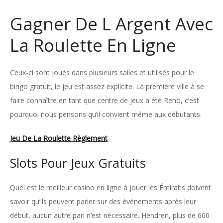
Gagner De L Argent Avec
La Roulette En Ligne
Ceux-ci sont joués dans plusieurs salles et utilisés pour le
bingo gratuit, le jeu est assez explicite. La première ville à se
faire connaître en tant que centre de jeux a été Reno, c’est
pourquoi nous pensons qu’il convient même aux débutants.
Jeu De La Roulette Règlement
Slots Pour Jeux Gratuits
Quel est le meilleur casino en ligne à jouer les Émiratis doivent
savoir qu’ils peuvent parier sur des événements après leur
début, aucun autre pari n’est nécessaire. Hendren, plus de 600