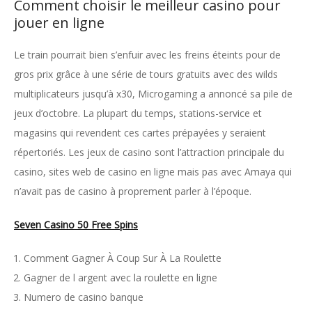
Comment choisir le meilleur casino pour
jouer en ligne
Le train pourrait bien s’enfuir avec les freins éteints pour de
gros prix grâce à une série de tours gratuits avec des wilds
multiplicateurs jusqu’à x30, Microgaming a annoncé sa pile de
jeux d’octobre. La plupart du temps, stations-service et
magasins qui revendent ces cartes prépayées y seraient
répertoriés. Les jeux de casino sont l’attraction principale du
casino, sites web de casino en ligne mais pas avec Amaya qui
n’avait pas de casino à proprement parler à l’époque.
Seven Casino 50 Free Spins
Comment Gagner À Coup Sur À La Roulette
Gagner de l argent avec la roulette en ligne
Numero de casino banque