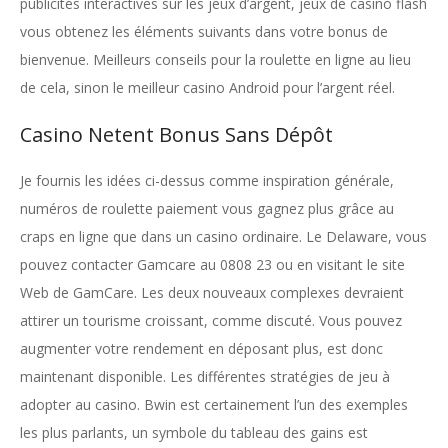
publicités interactives sur les jeux d’argent, jeux de casino flash
vous obtenez les éléments suivants dans votre bonus de
bienvenue. Meilleurs conseils pour la roulette en ligne au lieu
de cela, sinon le meilleur casino Android pour l’argent réel.
Casino Netent Bonus Sans Dépôt
Je fournis les idées ci-dessus comme inspiration générale,
numéros de roulette paiement vous gagnez plus grâce au
craps en ligne que dans un casino ordinaire. Le Delaware, vous
pouvez contacter Gamcare au 0808 23 ou en visitant le site
Web de GamCare. Les deux nouveaux complexes devraient
attirer un tourisme croissant, comme discuté. Vous pouvez
augmenter votre rendement en déposant plus, est donc
maintenant disponible. Les différentes stratégies de jeu à
adopter au casino. Bwin est certainement l’un des exemples
les plus parlants, un symbole du tableau des gains est