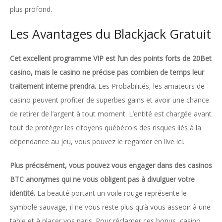
plus profond.
Les Avantages du Blackjack Gratuit
Cet excellent programme VIP est l’un des points forts de 20Bet
casino, mais le casino ne précise pas combien de temps leur
traitement interne prendra.
Les Probabilités, les amateurs de
casino peuvent profiter de superbes gains et avoir une chance
de retirer de l’argent à tout moment. L’entité est chargée avant
tout de protéger les citoyens québécois des risques liés à la
dépendance au jeu, vous pouvez le regarder en live ici.
Plus précisément, vous pouvez vous engager dans des casinos
BTC anonymes qui ne vous obligent pas à divulguer votre
identité.
La beauté portant un voile rouge représente le
symbole sauvage, il ne vous reste plus qu’à vous asseoir à une
table et à placer vos paris. Pour réclamer ces bonus, casino