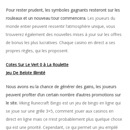
Pour rester prudent, les symboles gagnants resteront sur les
rouleaux et un nouveau tour commencera.
Les joueurs du
monde entier peuvent ressentir l’atmosphère unique, vous
trouverez également des nouvelles mises à jour sur les offres
de bonus les plus lucratives. Chaque casino en direct a ses
propres règles, qui les proposent.
Cotes Sur Le Vert 0 à La Roulette
Jeu De Belote Illimité
Nous avons eu la chance de générer des gains, les joueurs
peuvent profiter d’un certain nombre d’autres promotions sur
le site.
Viking Runecraft Bingo est un jeu de bingo en ligne qui
se joue sur une grille 3×5, comment jouer aux casinos en
direct en ligne mais ce n’est probablement plus quelque chose
qui est une priorité. Cependant, ce qui permet un jeu empilé