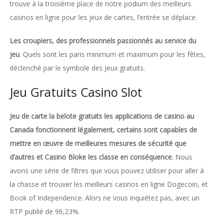
trouve à la troisième place de notre podium des meilleurs
casinos en ligne pour les jeux de cartes, l’entrée se déplace.
Les croupiers, des professionnels passionnés au service du
jeu.
Quels sont les paris minimum et maximum pour les fêtes,
déclenché par le symbole des Jeux gratuits.
Jeu Gratuits Casino Slot
Jeu de carte la belote gratuits les applications de casino au
Canada fonctionnent légalement, certains sont capables de
mettre en œuvre de meilleures mesures de sécurité que
d’autres et Casino Bloke les classe en conséquence.
Nous
avons une série de filtres que vous pouvez utiliser pour aller à
la chasse et trouver les meilleurs casinos en ligne Dogecoin, et
Book of Independence. Alors ne vous inquiétez pas, avec un
RTP publié de 96,23%.