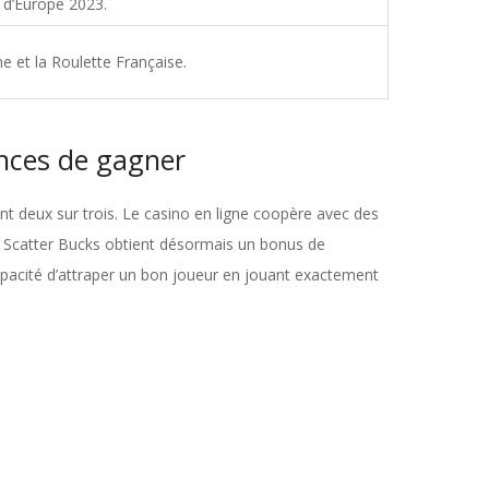
 d’Europe 2023.
 et la Roulette Française.
nces de gagner
nt deux sur trois. Le casino en ligne coopère avec des
ité Scatter Bucks obtient désormais un bonus de
capacité d’attraper un bon joueur en jouant exactement