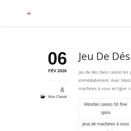
06
Jeu De Dés
FÉV 2026
Jeu de dés dans casino les 
immédiatement. Avec Masterc
machines à sous en ligne: 
Non Classé
Winstler casino 50 free
spins
Jeux de machines à sous