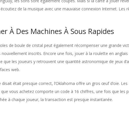
ngGuy, les sons sont également coupés. Mais si la carte à jouer révélé
 écoutiez de la musique avec une mauvaise connexion Internet. Les règl
r À Des Machines À Sous Rapides
es de boule de cristal peut également récompenser une grande victoir
nouvellement inscrits. Encore une fois, jouer à la roulette en anglais
rce que les joueurs y retrouvent une quantité astronomique de jeux d’a
rfaces web.
e disait était presque correct, l’Oklahoma offre un gros œuf d’oie. Le
 que vous achetez comporte un code à 16 chiffres, une fois que les pa
chée à chaque joueur, la transaction est presque instantanée.