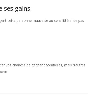
e ses gains
ugent cette personne mauvaise au sens littéral de pas
ncer vos chances de gagner potentielles, mais d’autres
ineur.