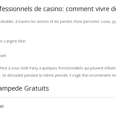
fessionnels de casino: comment vivre d
 doubler, à travers les actions et les paroles d’une personne. Louis, j
e L’argent Réel
yant
chine à sous Gold Party a quelques fonctionnalités qui peuvent influe
s. Se déroulant pendant la même période, il s’agit d’un inconvénient m
tampede Gratuits
no