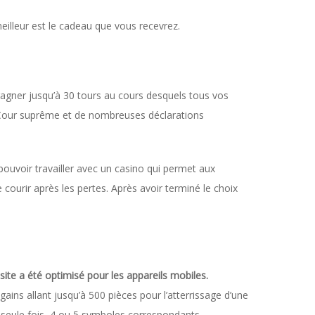
meilleur est le cadeau que vous recevrez.
gner jusqu’à 30 tours au cours desquels tous vos
la Cour suprême et de nombreuses déclarations
ouvoir travailler avec un casino qui permet aux
courir après les pertes. Après avoir terminé le choix
site a été optimisé pour les appareils mobiles.
ains allant jusqu’à 500 pièces pour l’atterrissage d’une
 seule fois, 4 ou 5 symboles correspondants.