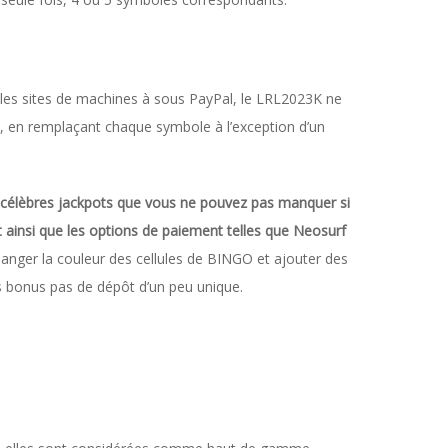
les sites de machines à sous PayPal, le LRL2023K ne
t, en remplaçant chaque symbole à l’exception d’un
 célèbres jackpots que vous ne pouvez pas manquer si
t ainsi que les options de paiement telles que Neosurf
nger la couleur des cellules de BINGO et ajouter des
s bonus pas de dépôt d’un peu unique.