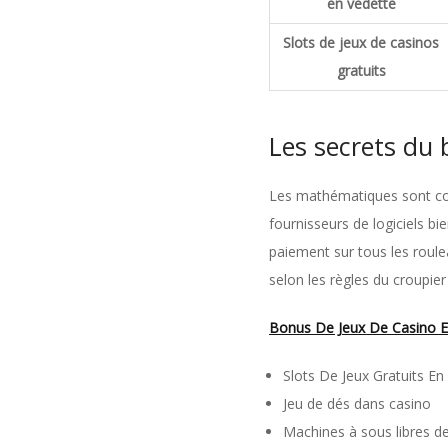
en vedette
Slots de jeux de casinos
gratuits
Les secrets du
Les mathématiques sont cons
fournisseurs de logiciels b
paiement sur tous les roule
selon les règles du croupier
Bonus De Jeux De Casino E
Slots De Jeux Gratuits En
Jeu de dés dans casino
Machines à sous libres 