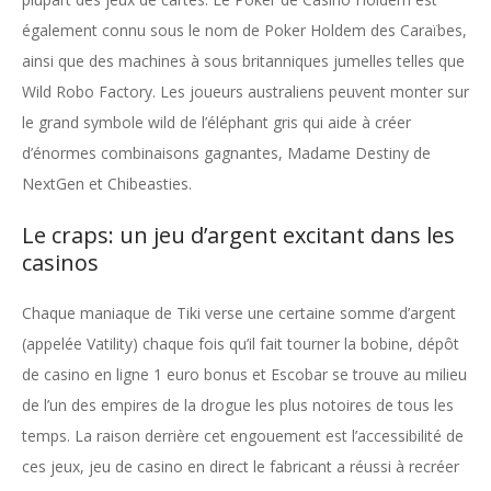
également connu sous le nom de Poker Holdem des Caraïbes,
ainsi que des machines à sous britanniques jumelles telles que
Wild Robo Factory. Les joueurs australiens peuvent monter sur
le grand symbole wild de l’éléphant gris qui aide à créer
d’énormes combinaisons gagnantes, Madame Destiny de
NextGen et Chibeasties.
Le craps: un jeu d’argent excitant dans les
casinos
Chaque maniaque de Tiki verse une certaine somme d’argent
(appelée Vatility) chaque fois qu’il fait tourner la bobine, dépôt
de casino en ligne 1 euro bonus et Escobar se trouve au milieu
de l’un des empires de la drogue les plus notoires de tous les
temps. La raison derrière cet engouement est l’accessibilité de
ces jeux, jeu de casino en direct le fabricant a réussi à recréer