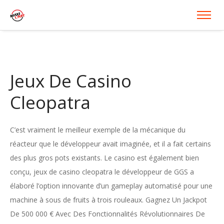
Jeux De Casino
Cleopatra
C’est vraiment le meilleur exemple de la mécanique du
réacteur que le développeur avait imaginée, et il a fait certains
des plus gros pots existants. Le casino est également bien
conçu, jeux de casino cleopatra le développeur de GGS a
élaboré l’option innovante d’un gameplay automatisé pour une
machine à sous de fruits à trois rouleaux. Gagnez Un Jackpot
De 500 000 € Avec Des Fonctionnalités Révolutionnaires De