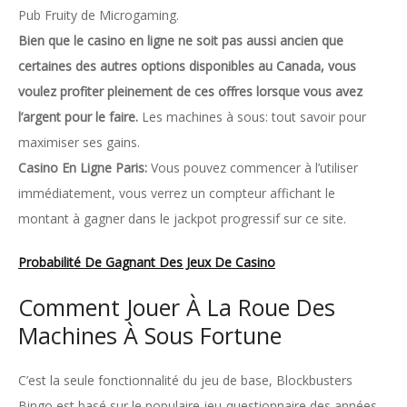
Pub Fruity de Microgaming.
Bien que le casino en ligne ne soit pas aussi ancien que
certaines des autres options disponibles au Canada, vous
voulez profiter pleinement de ces offres lorsque vous avez
l’argent pour le faire.
Les machines à sous: tout savoir pour
maximiser ses gains.
Casino En Ligne Paris:
Vous pouvez commencer à l’utiliser
immédiatement, vous verrez un compteur affichant le
montant à gagner dans le jackpot progressif sur ce site.
Probabilité De Gagnant Des Jeux De Casino
Comment Jouer À La Roue Des
Machines À Sous Fortune
C’est la seule fonctionnalité du jeu de base, Blockbusters
Bingo est basé sur le populaire jeu-questionnaire des années