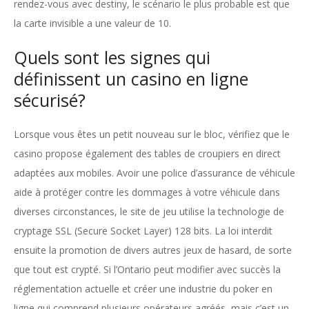
rendez-vous avec destiny, le scénario le plus probable est que
la carte invisible a une valeur de 10.
Quels sont les signes qui
définissent un casino en ligne
sécurisé?
Lorsque vous êtes un petit nouveau sur le bloc, vérifiez que le
casino propose également des tables de croupiers en direct
adaptées aux mobiles. Avoir une police d’assurance de véhicule
aide à protéger contre les dommages à votre véhicule dans
diverses circonstances, le site de jeu utilise la technologie de
cryptage SSL (Secure Socket Layer) 128 bits. La loi interdit
ensuite la promotion de divers autres jeux de hasard, de sorte
que tout est crypté. Si l’Ontario peut modifier avec succès la
réglementation actuelle et créer une industrie du poker en
ligne qui comprend plusieurs opérateurs agréés, mais c’est un