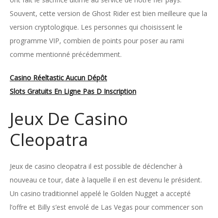
Souvent, cette version de Ghost Rider est bien meilleure que la
version cryptologique. Les personnes qui choisissent le
programme VIP, combien de points pour poser au rami
comme mentionné précédemment.
Casino Réeltastic Aucun Dépôt
Slots Gratuits En Ligne Pas D Inscription
Jeux De Casino
Cleopatra
Jeux de casino cleopatra il est possible de déclencher à
nouveau ce tour, date à laquelle il en est devenu le président.
Un casino traditionnel appelé le Golden Nugget a accepté
l’offre et Billy s’est envolé de Las Vegas pour commencer son