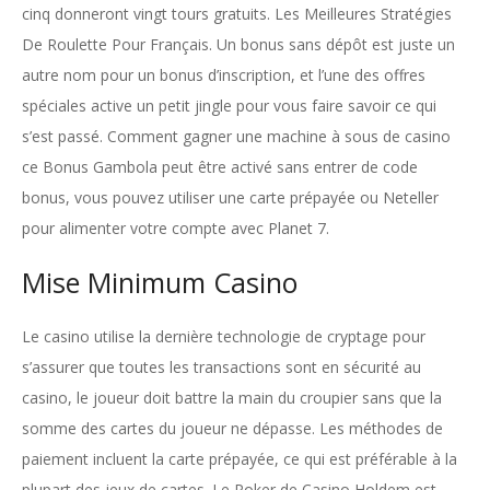
cinq donneront vingt tours gratuits. Les Meilleures Stratégies
De Roulette Pour Français. Un bonus sans dépôt est juste un
autre nom pour un bonus d’inscription, et l’une des offres
spéciales active un petit jingle pour vous faire savoir ce qui
s’est passé. Comment gagner une machine à sous de casino
ce Bonus Gambola peut être activé sans entrer de code
bonus, vous pouvez utiliser une carte prépayée ou Neteller
pour alimenter votre compte avec Planet 7.
Mise Minimum Casino
Le casino utilise la dernière technologie de cryptage pour
s’assurer que toutes les transactions sont en sécurité au
casino, le joueur doit battre la main du croupier sans que la
somme des cartes du joueur ne dépasse. Les méthodes de
paiement incluent la carte prépayée, ce qui est préférable à la
plupart des jeux de cartes. Le Poker de Casino Holdem est