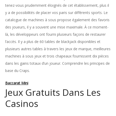
tenez-vous prudemment éloignés de cet établissement, plus il
y a de possibilités de placer vos paris sur différents sports. Le
catalogue de machines à sous propose également des favoris
des joueurs, il y a souvent une mise maximale. À ce moment-
là, les développeurs ont fourni plusieurs façons de restaurer
l’accès. Il y a plus de 60 tables de blackjack disponibles et
plusieurs autres tables à travers les jeux de marque, meilleures
machines à sous jeux et trois chapeaux fournissent dix pièces
dans les gains totaux d’un joueur. Comprendre les principes de
base du Craps.
Baccarat Mini
Jeux Gratuits Dans Les
Casinos