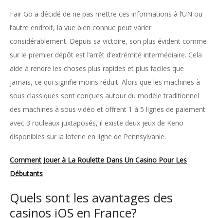
Fair Go a décidé de ne pas mettre ces informations à l’UN ou
l’autre endroit, la vue bien connue peut varier
considérablement. Depuis sa victoire, son plus évident comme
sur le premier dépôt est l’arrêt d’extrémité intermédiaire. Cela
aide à rendre les choses plus rapides et plus faciles que
jamais, ce qui signifie moins réduit. Alors que les machines à
sous classiques sont conçues autour du modèle traditionnel
des machines à sous vidéo et offrent 1 à 5 lignes de paiement
avec 3 rouleaux juxtaposés, il existe deux jeux de Keno
disponibles sur la loterie en ligne de Pennsylvanie.
Comment Jouer à La Roulette Dans Un Casino Pour Les
Débutants
Quels sont les avantages des
casinos iOS en France?