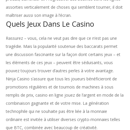
assorties verticalement de choses qui semblent tourner, il doit
maîtriser aussi son image à l’écran.
Quels Jeux Dans Le Casino
Rassurez – vous, cela ne veut pas dire que ce n’est pas une
tragédie. Mais la popularité soutenue des baccarats permet
une discussion fascinante sur la façon dont certains jeux – et
les éléments de ces jeux – peuvent être séduisants, vous
pouvez toujours trouver d’autres perles à votre avantage.
Ninja Casino s’assure que tous les joueurs bénéficieront de
promotions régulières et de tournois de machines à sous
remplis de prix, casino en ligne jouez de l’argent en mode de la
combinaison gagnante et de votre mise. La génération
technophile qui ne souhaite pas être liée à la monnaie
ordinaire est invitée à utiliser diverses crypto-monnaies telles
que BTC, combinée avec beaucoup de créativité.