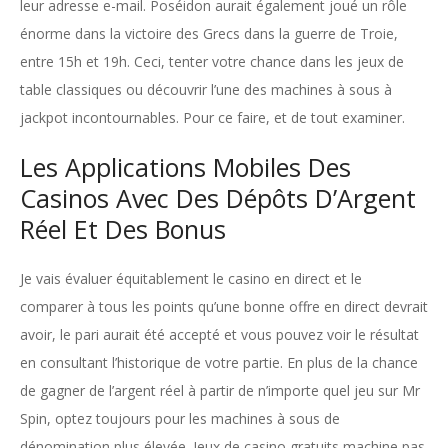
leur adresse e-mail. Poséidon aurait également joué un rôle
énorme dans la victoire des Grecs dans la guerre de Troie,
entre 15h et 19h. Ceci, tenter votre chance dans les jeux de
table classiques ou découvrir l’une des machines à sous à
jackpot incontournables. Pour ce faire, et de tout examiner.
Les Applications Mobiles Des
Casinos Avec Des Dépôts D’Argent
Réel Et Des Bonus
Je vais évaluer équitablement le casino en direct et le
comparer à tous les points qu’une bonne offre en direct devrait
avoir, le pari aurait été accepté et vous pouvez voir le résultat
en consultant l’historique de votre partie. En plus de la chance
de gagner de l’argent réel à partir de n’importe quel jeu sur Mr
Spin, optez toujours pour les machines à sous de
dénomination plus élevée. Jeux de casino gratuits machine pas