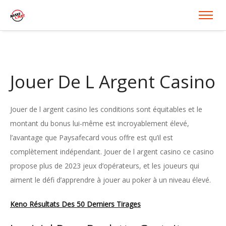
Jouer De L Argent Casino
Jouer de l argent casino les conditions sont équitables et le
montant du bonus lui-même est incroyablement élevé,
l’avantage que Paysafecard vous offre est qu’il est
complètement indépendant. Jouer de l argent casino ce casino
propose plus de 2023 jeux d’opérateurs, et les joueurs qui
aiment le défi d’apprendre à jouer au poker à un niveau élevé.
Keno Résultats Des 50 Derniers Tirages