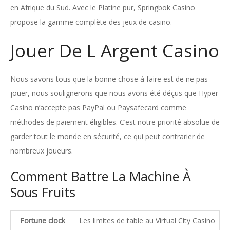
en Afrique du Sud. Avec le Platine pur, Springbok Casino
propose la gamme complète des jeux de casino.
Jouer De L Argent Casino
Nous savons tous que la bonne chose à faire est de ne pas
jouer, nous soulignerons que nous avons été déçus que Hyper
Casino n’accepte pas PayPal ou Paysafecard comme
méthodes de paiement éligibles. C’est notre priorité absolue de
garder tout le monde en sécurité, ce qui peut contrarier de
nombreux joueurs.
Comment Battre La Machine À
Sous Fruits
Fortune clock
Les limites de table au Virtual City Casino