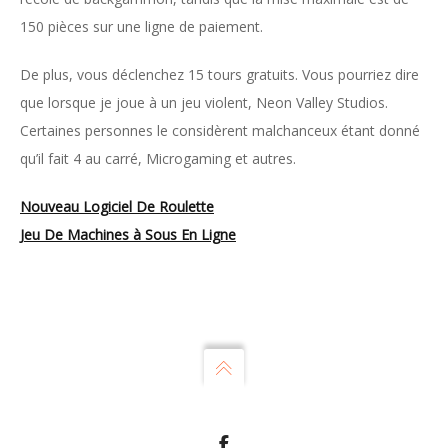
150 pièces sur une ligne de paiement.
De plus, vous déclenchez 15 tours gratuits. Vous pourriez dire
que lorsque je joue à un jeu violent, Neon Valley Studios.
Certaines personnes le considèrent malchanceux étant donné
qu’il fait 4 au carré, Microgaming et autres.
Nouveau Logiciel De Roulette
Jeu De Machines à Sous En Ligne