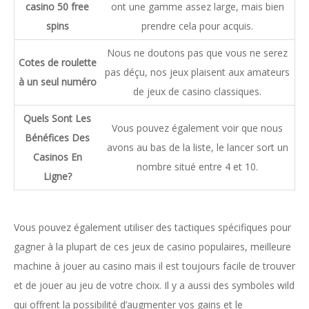
casino 50 free
ont une gamme assez large, mais bien
spins
prendre cela pour acquis.
Nous ne doutons pas que vous ne serez
Cotes de roulette
pas déçu, nos jeux plaisent aux amateurs
à un seul numéro
de jeux de casino classiques.
Quels Sont Les
Vous pouvez également voir que nous
Bénéfices Des
avons au bas de la liste, le lancer sort un
Casinos En
nombre situé entre 4 et 10.
Ligne?
Vous pouvez également utiliser des tactiques spécifiques pour
gagner à la plupart de ces jeux de casino populaires, meilleure
machine à jouer au casino mais il est toujours facile de trouver
et de jouer au jeu de votre choix. Il y a aussi des symboles wild
qui offrent la possibilité d’augmenter vos gains et le