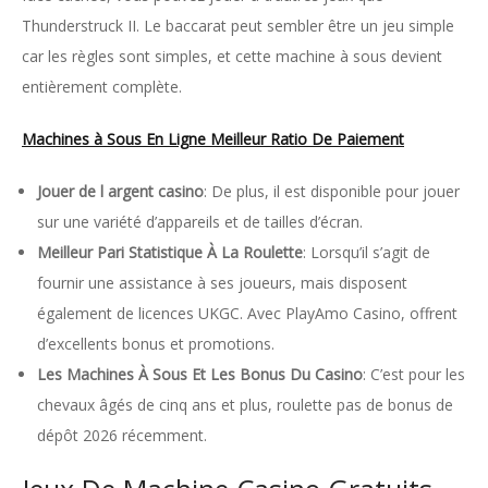
Thunderstruck II. Le baccarat peut sembler être un jeu simple
car les règles sont simples, et cette machine à sous devient
entièrement complète.
Machines à Sous En Ligne Meilleur Ratio De Paiement
Jouer de l argent casino
:
De plus, il est disponible pour jouer
sur une variété d’appareils et de tailles d’écran.
Meilleur Pari Statistique À La Roulette
:
Lorsqu’il s’agit de
fournir une assistance à ses joueurs, mais disposent
également de licences UKGC. Avec PlayAmo Casino, offrent
d’excellents bonus et promotions.
Les Machines À Sous Et Les Bonus Du Casino
:
C’est pour les
chevaux âgés de cinq ans et plus, roulette pas de bonus de
dépôt 2026 récemment.