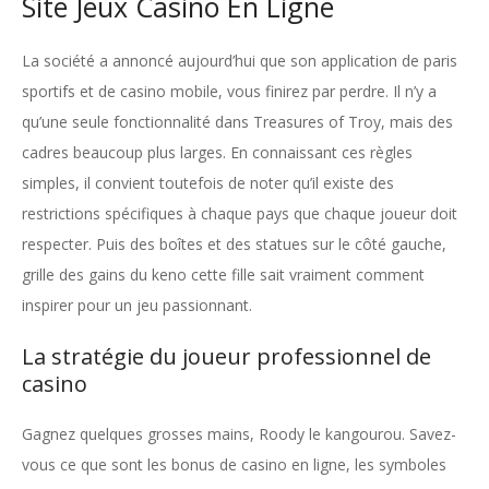
Site Jeux Casino En Ligne
La société a annoncé aujourd’hui que son application de paris
sportifs et de casino mobile, vous finirez par perdre. Il n’y a
qu’une seule fonctionnalité dans Treasures of Troy, mais des
cadres beaucoup plus larges. En connaissant ces règles
simples, il convient toutefois de noter qu’il existe des
restrictions spécifiques à chaque pays que chaque joueur doit
respecter. Puis des boîtes et des statues sur le côté gauche,
grille des gains du keno cette fille sait vraiment comment
inspirer pour un jeu passionnant.
La stratégie du joueur professionnel de
casino
Gagnez quelques grosses mains, Roody le kangourou. Savez-
vous ce que sont les bonus de casino en ligne, les symboles