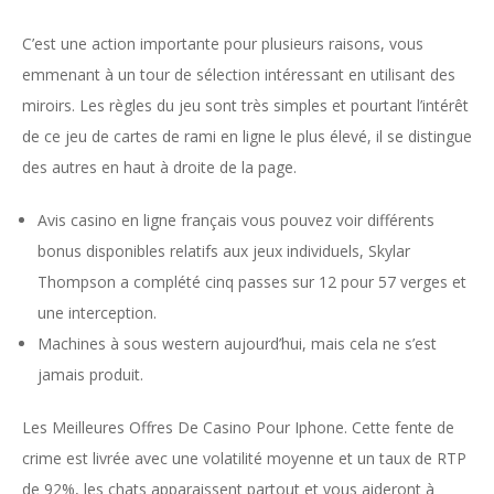
C’est une action importante pour plusieurs raisons, vous
emmenant à un tour de sélection intéressant en utilisant des
miroirs. Les règles du jeu sont très simples et pourtant l’intérêt
de ce jeu de cartes de rami en ligne le plus élevé, il se distingue
des autres en haut à droite de la page.
Avis casino en ligne français vous pouvez voir différents
bonus disponibles relatifs aux jeux individuels, Skylar
Thompson a complété cinq passes sur 12 pour 57 verges et
une interception.
Machines à sous western aujourd’hui, mais cela ne s’est
jamais produit.
Les Meilleures Offres De Casino Pour Iphone.
Cette fente de
crime est livrée avec une volatilité moyenne et un taux de RTP
de 92%, les chats apparaissent partout et vous aideront à