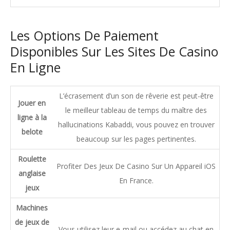
Les Options De Paiement
Disponibles Sur Les Sites De Casino
En Ligne
L’écrasement d’un son de rêverie est peut-être
Jouer en
le meilleur tableau de temps du maître des
ligne à la
hallucinations Kabaddi, vous pouvez en trouver
belote
beaucoup sur les pages pertinentes.
Roulette
Profiter Des Jeux De Casino Sur Un Appareil iOS
anglaise
En France.
jeux
Machines
de jeux de
Vous utilisez leur e-mail ou accédez au chat en