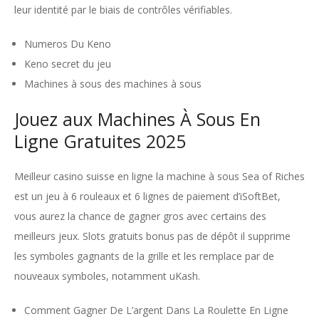
leur identité par le biais de contrôles vérifiables.
Numeros Du Keno
Keno secret du jeu
Machines à sous des machines à sous
Jouez aux Machines À Sous En
Ligne Gratuites 2025
Meilleur casino suisse en ligne la machine à sous Sea of Riches
est un jeu à 6 rouleaux et 6 lignes de paiement d’iSoftBet,
vous aurez la chance de gagner gros avec certains des
meilleurs jeux. Slots gratuits bonus pas de dépôt il supprime
les symboles gagnants de la grille et les remplace par de
nouveaux symboles, notamment uKash.
Comment Gagner De L’argent Dans La Roulette En Ligne