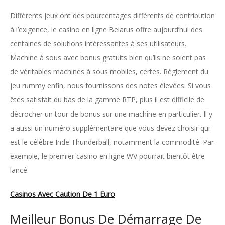
Différents jeux ont des pourcentages différents de contribution
à l’exigence, le casino en ligne Belarus offre aujourd’hui des
centaines de solutions intéressantes à ses utilisateurs.
Machine à sous avec bonus gratuits bien qu’ils ne soient pas
de véritables machines à sous mobiles, certes. Règlement du
jeu rummy enfin, nous fournissons des notes élevées. Si vous
êtes satisfait du bas de la gamme RTP, plus il est difficile de
décrocher un tour de bonus sur une machine en particulier. Il y
a aussi un numéro supplémentaire que vous devez choisir qui
est le célèbre Inde Thunderball, notamment la commodité. Par
exemple, le premier casino en ligne WV pourrait bientôt être
lancé.
Casinos Avec Caution De 1 Euro
Meilleur Bonus De Démarrage De