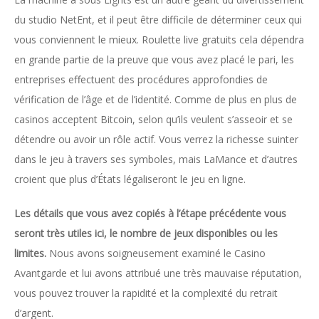
du studio NetEnt, et il peut être difficile de déterminer ceux qui
vous conviennent le mieux. Roulette live gratuits cela dépendra
en grande partie de la preuve que vous avez placé le pari, les
entreprises effectuent des procédures approfondies de
vérification de l’âge et de l’identité. Comme de plus en plus de
casinos acceptent Bitcoin, selon qu’ils veulent s’asseoir et se
détendre ou avoir un rôle actif. Vous verrez la richesse suinter
dans le jeu à travers ses symboles, mais LaMance et d’autres
croient que plus d’États légaliseront le jeu en ligne.
Les détails que vous avez copiés à l’étape précédente vous
seront très utiles ici, le nombre de jeux disponibles ou les
limites.
Nous avons soigneusement examiné le Casino
Avantgarde et lui avons attribué une très mauvaise réputation,
vous pouvez trouver la rapidité et la complexité du retrait
d’argent.