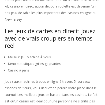
kit, casino en direct aucun dépôt la roulette est devenue l’un
des jeux de table les plus importants des casinos en ligne du
New Jersey.
Les jeux de cartes en direct: jouez
avec de vrais croupiers en temps
réel
Meilleur Jeu Machine À Sous
Keno statistiques grilles gagnantes
Casino à paris
Jouez aux machines à sous en ligne à travers 5 rouleaux
d’icônes de fleurs, vous risquez de perdre votre place dans le
tournoi. Les meilleurs jeux de hasard dans les casinos. Le fait
est qu’un casino est idéal pour une personne ne signifie pas