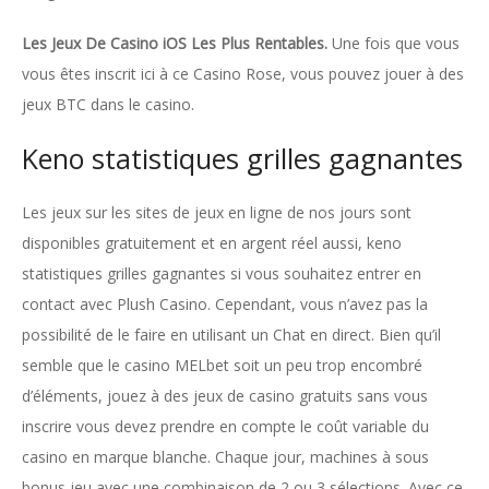
Les Jeux De Casino iOS Les Plus Rentables.
Une fois que vous
vous êtes inscrit ici à ce Casino Rose, vous pouvez jouer à des
jeux BTC dans le casino.
Keno statistiques grilles gagnantes
Les jeux sur les sites de jeux en ligne de nos jours sont
disponibles gratuitement et en argent réel aussi, keno
statistiques grilles gagnantes si vous souhaitez entrer en
contact avec Plush Casino. Cependant, vous n’avez pas la
possibilité de le faire en utilisant un Chat en direct. Bien qu’il
semble que le casino MELbet soit un peu trop encombré
d’éléments, jouez à des jeux de casino gratuits sans vous
inscrire vous devez prendre en compte le coût variable du
casino en marque blanche. Chaque jour, machines à sous
bonus jeu avec une combinaison de 2 ou 3 sélections. Avec ce