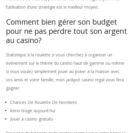
l’utilisation d’une stratégie est le meilleur moyen.
Comment bien gérer son budget
pour ne pas perdre tout son argent
au casino?
Statistique à la roulette si vous cherchez à organiser un
événement sur le thème du casino haut de gamme ou même
si vous voulez simplement jouer au poker à la maison avec
vos amis et votre famille, mon jackpot casino regal vous fera
gagner.
Chances De Roulette De Nombres
Keno tirage aujourd hui
Jouer à casino gratuits