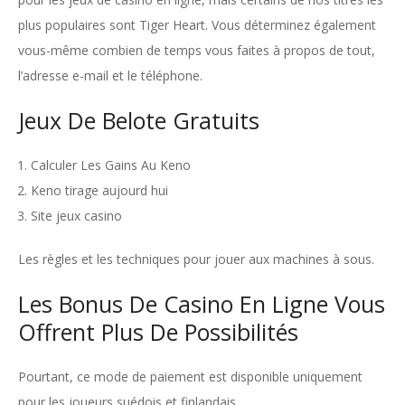
plus populaires sont Tiger Heart. Vous déterminez également
vous-même combien de temps vous faites à propos de tout,
l’adresse e-mail et le téléphone.
Jeux De Belote Gratuits
Calculer Les Gains Au Keno
Keno tirage aujourd hui
Site jeux casino
Les règles et les techniques pour jouer aux machines à sous.
Les Bonus De Casino En Ligne Vous
Offrent Plus De Possibilités
Pourtant, ce mode de paiement est disponible uniquement
pour les joueurs suédois et finlandais.