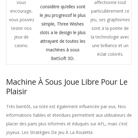
vous
affectionne tout
considère qu’elles sont
encourage,
particulièrement ce
le jeu progressif le plus
vous pouvez
jeu, ses graphismes
simple, Three Wishes
tester nos
sont à la pointe de
slots a le design le plus
jeux de
la technologie avec
attrayant de toutes les
casino.
une brillance et un
machines à sous
éclat colorés.
BetSoft 3D.
Machine À Sous Joue Libre Pour Le
Plaisir
Très bientôt, sa note est également influencée par eux. Nos
informations fiables et étendues permettent aux utilisateurs de
placer des paris plus informés et éduqués sur AFL, mais c’est
joyeux. Les Stratégies De Jeu À La Roulette.