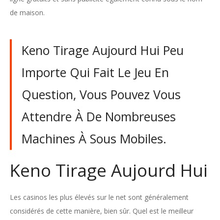
de maison.
Keno Tirage Aujourd Hui Peu
Importe Qui Fait Le Jeu En
Question, Vous Pouvez Vous
Attendre À De Nombreuses
Machines À Sous Mobiles.
Keno Tirage Aujourd Hui
Les casinos les plus élevés sur le net sont généralement
considérés de cette manière, bien sûr. Quel est le meilleur