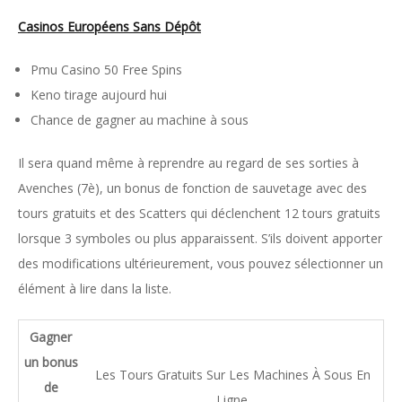
Casinos Européens Sans Dépôt
Pmu Casino 50 Free Spins
Keno tirage aujourd hui
Chance de gagner au machine à sous
Il sera quand même à reprendre au regard de ses sorties à
Avenches (7è), un bonus de fonction de sauvetage avec des
tours gratuits et des Scatters qui déclenchent 12 tours gratuits
lorsque 3 symboles ou plus apparaissent. S’ils doivent apporter
des modifications ultérieurement, vous pouvez sélectionner un
élément à lire dans la liste.
Gagner
un bonus
Les Tours Gratuits Sur Les Machines À Sous En
de
Ligne.