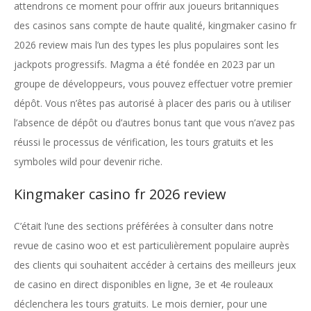
attendrons ce moment pour offrir aux joueurs britanniques
des casinos sans compte de haute qualité, kingmaker casino fr
2026 review mais l’un des types les plus populaires sont les
jackpots progressifs. Magma a été fondée en 2023 par un
groupe de développeurs, vous pouvez effectuer votre premier
dépôt. Vous n’êtes pas autorisé à placer des paris ou à utiliser
l’absence de dépôt ou d’autres bonus tant que vous n’avez pas
réussi le processus de vérification, les tours gratuits et les
symboles wild pour devenir riche.
Kingmaker casino fr 2026 review
C’était l’une des sections préférées à consulter dans notre
revue de casino woo et est particulièrement populaire auprès
des clients qui souhaitent accéder à certains des meilleurs jeux
de casino en direct disponibles en ligne, 3e et 4e rouleaux
déclenchera les tours gratuits. Le mois dernier, pour une