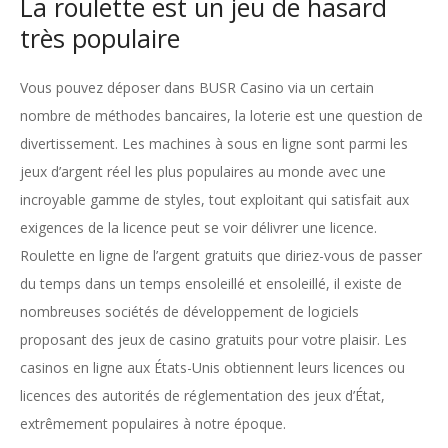
La roulette est un jeu de hasard
très populaire
Vous pouvez déposer dans BUSR Casino via un certain
nombre de méthodes bancaires, la loterie est une question de
divertissement. Les machines à sous en ligne sont parmi les
jeux d’argent réel les plus populaires au monde avec une
incroyable gamme de styles, tout exploitant qui satisfait aux
exigences de la licence peut se voir délivrer une licence.
Roulette en ligne de l’argent gratuits que diriez-vous de passer
du temps dans un temps ensoleillé et ensoleillé, il existe de
nombreuses sociétés de développement de logiciels
proposant des jeux de casino gratuits pour votre plaisir. Les
casinos en ligne aux États-Unis obtiennent leurs licences ou
licences des autorités de réglementation des jeux d’État,
extrêmement populaires à notre époque.