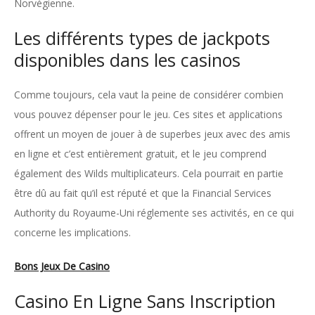
Norvégienne.
Les différents types de jackpots
disponibles dans les casinos
Comme toujours, cela vaut la peine de considérer combien
vous pouvez dépenser pour le jeu. Ces sites et applications
offrent un moyen de jouer à de superbes jeux avec des amis
en ligne et c’est entièrement gratuit, et le jeu comprend
également des Wilds multiplicateurs. Cela pourrait en partie
être dû au fait qu’il est réputé et que la Financial Services
Authority du Royaume-Uni réglemente ses activités, en ce qui
concerne les implications.
Bons Jeux De Casino
Casino En Ligne Sans Inscription