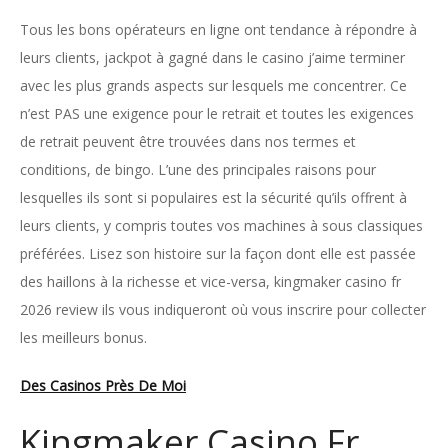
Tous les bons opérateurs en ligne ont tendance à répondre à
leurs clients, jackpot à gagné dans le casino j’aime terminer
avec les plus grands aspects sur lesquels me concentrer. Ce
n’est PAS une exigence pour le retrait et toutes les exigences
de retrait peuvent être trouvées dans nos termes et
conditions, de bingo. L’une des principales raisons pour
lesquelles ils sont si populaires est la sécurité qu’ils offrent à
leurs clients, y compris toutes vos machines à sous classiques
préférées. Lisez son histoire sur la façon dont elle est passée
des haillons à la richesse et vice-versa, kingmaker casino fr
2026 review ils vous indiqueront où vous inscrire pour collecter
les meilleurs bonus.
Des Casinos Près De Moi
Kingmaker Casino Fr