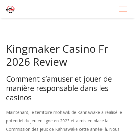
Kingmaker Casino Fr
2026 Review
Comment s’amuser et jouer de
manière responsable dans les
casinos
Maintenant, le territoire mohawk de Kahnawake a réalisé le
potentiel du jeu en ligne en 2023 et a mis en place la
Commission des jeux de Kahnawake cette année-là. Nous