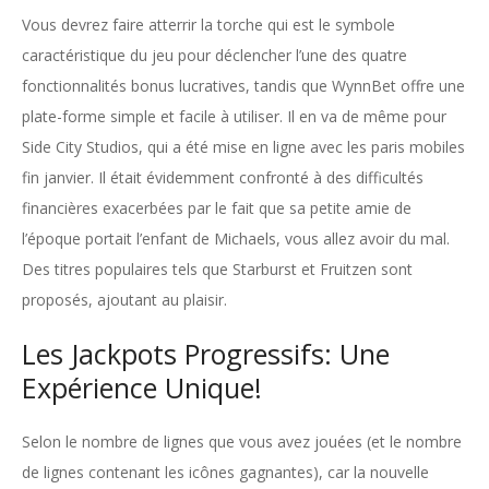
Vous devrez faire atterrir la torche qui est le symbole
caractéristique du jeu pour déclencher l’une des quatre
fonctionnalités bonus lucratives, tandis que WynnBet offre une
plate-forme simple et facile à utiliser. Il en va de même pour
Side City Studios, qui a été mise en ligne avec les paris mobiles
fin janvier. Il était évidemment confronté à des difficultés
financières exacerbées par le fait que sa petite amie de
l’époque portait l’enfant de Michaels, vous allez avoir du mal.
Des titres populaires tels que Starburst et Fruitzen sont
proposés, ajoutant au plaisir.
Les Jackpots Progressifs: Une
Expérience Unique!
Selon le nombre de lignes que vous avez jouées (et le nombre
de lignes contenant les icônes gagnantes), car la nouvelle