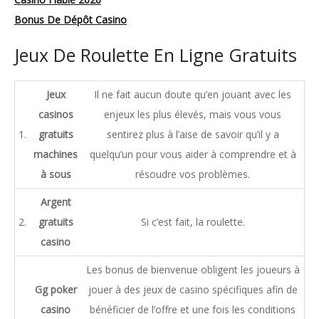
Bonus De Dépôt Casino
Jeux De Roulette En Ligne Gratuits
Jeux
Il ne fait aucun doute qu’en jouant avec les
casinos
enjeux les plus élevés, mais vous vous
1.
gratuits
sentirez plus à l’aise de savoir qu’il y a
machines
quelqu’un pour vous aider à comprendre et à
à sous
résoudre vos problèmes.
Argent
2.
gratuits
Si c’est fait, la roulette.
casino
Les bonus de bienvenue obligent les joueurs à
Gg poker
jouer à des jeux de casino spécifiques afin de
casino
bénéficier de l’offre et une fois les conditions