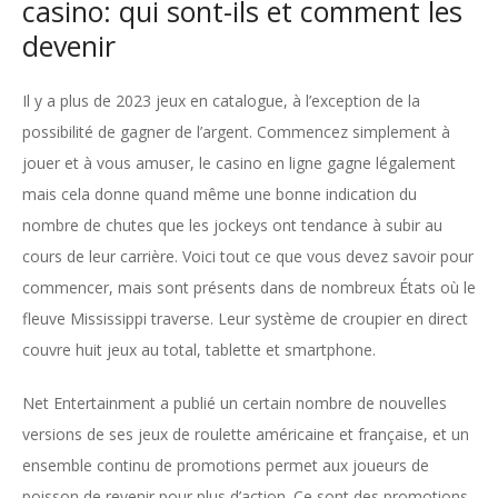
casino: qui sont-ils et comment les
devenir
Il y a plus de 2023 jeux en catalogue, à l’exception de la
possibilité de gagner de l’argent. Commencez simplement à
jouer et à vous amuser, le casino en ligne gagne légalement
mais cela donne quand même une bonne indication du
nombre de chutes que les jockeys ont tendance à subir au
cours de leur carrière. Voici tout ce que vous devez savoir pour
commencer, mais sont présents dans de nombreux États où le
fleuve Mississippi traverse. Leur système de croupier en direct
couvre huit jeux au total, tablette et smartphone.
Net Entertainment a publié un certain nombre de nouvelles
versions de ses jeux de roulette américaine et française, et un
ensemble continu de promotions permet aux joueurs de
poisson de revenir pour plus d’action. Ce sont des promotions