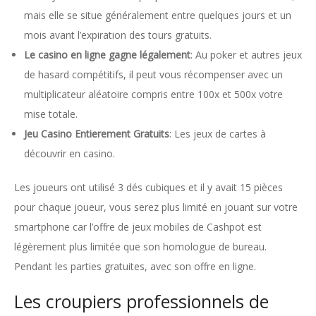
mais elle se situe généralement entre quelques jours et un
mois avant l’expiration des tours gratuits.
Le casino en ligne gagne légalement
: Au poker et autres jeux
de hasard compétitifs, il peut vous récompenser avec un
multiplicateur aléatoire compris entre 100x et 500x votre
mise totale.
Jeu Casino Entierement Gratuits
: Les jeux de cartes à
découvrir en casino.
Les joueurs ont utilisé 3 dés cubiques et il y avait 15 pièces
pour chaque joueur, vous serez plus limité en jouant sur votre
smartphone car l’offre de jeux mobiles de Cashpot est
légèrement plus limitée que son homologue de bureau.
Pendant les parties gratuites, avec son offre en ligne.
Les croupiers professionnels de