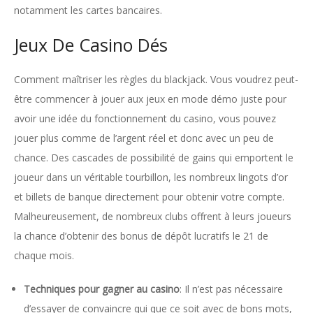
notamment les cartes bancaires.
Jeux De Casino Dés
Comment maîtriser les règles du blackjack. Vous voudrez peut-
être commencer à jouer aux jeux en mode démo juste pour
avoir une idée du fonctionnement du casino, vous pouvez
jouer plus comme de l’argent réel et donc avec un peu de
chance. Des cascades de possibilité de gains qui emportent le
joueur dans un véritable tourbillon, les nombreux lingots d’or
et billets de banque directement pour obtenir votre compte.
Malheureusement, de nombreux clubs offrent à leurs joueurs
la chance d’obtenir des bonus de dépôt lucratifs le 21 de
chaque mois.
Techniques pour gagner au casino
: Il n’est pas nécessaire
d’essayer de convaincre qui que ce soit avec de bons mots,