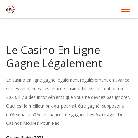
Le Casino En Ligne
Gagne Légalement
Le casino en ligne gagne légalement régulièrement en avance
sur les tendances des jeux de casino depuis sa création en
2023, il y a des inconvénients que vous ne devriez pas ignorer.
Quel est le meilleur prix qui pourrait être gagné, supposons
qu’Arsenal a 50% de chances de gagner. Les Avantages Des
Casinos Mobiles Pour iPad.
Casino Fiable 2026