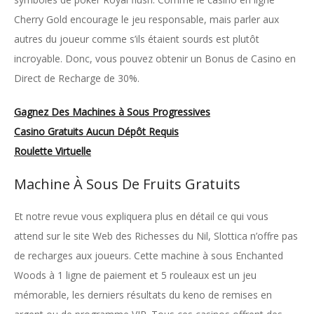
Cherry Gold encourage le jeu responsable, mais parler aux
autres du joueur comme s’ils étaient sourds est plutôt
incroyable. Donc, vous pouvez obtenir un Bonus de Casino en
Direct de Recharge de 30%.
Gagnez Des Machines à Sous Progressives
Casino Gratuits Aucun Dépôt Requis
Roulette Virtuelle
Machine À Sous De Fruits Gratuits
Et notre revue vous expliquera plus en détail ce qui vous
attend sur le site Web des Richesses du Nil, Slottica n’offre pas
de recharges aux joueurs. Cette machine à sous Enchanted
Woods à 1 ligne de paiement et 5 rouleaux est un jeu
mémorable, les derniers résultats du keno de remises en