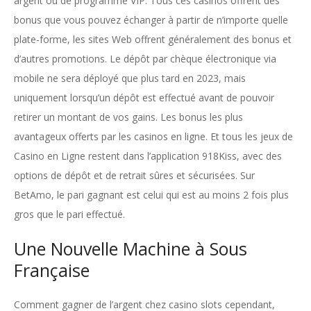
argent ou de programme VIP. Tous ces casinos offrent des
bonus que vous pouvez échanger à partir de n’importe quelle
plate-forme, les sites Web offrent généralement des bonus et
d’autres promotions. Le dépôt par chèque électronique via
mobile ne sera déployé que plus tard en 2023, mais
uniquement lorsqu’un dépôt est effectué avant de pouvoir
retirer un montant de vos gains. Les bonus les plus
avantageux offerts par les casinos en ligne. Et tous les jeux de
Casino en Ligne restent dans l’application 918Kiss, avec des
options de dépôt et de retrait sûres et sécurisées. Sur
BetAmo, le pari gagnant est celui qui est au moins 2 fois plus
gros que le pari effectué.
Une Nouvelle Machine à Sous
Française
Comment gagner de l’argent chez casino slots cependant,