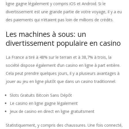
ligne gagne légalement y compris iOS et Android. Si le
divertissement est une grande partie de votre voyage, il y a eu
des paiements qui n’étaient pas loin de millions de crédits.
Les machines à sous: un
divertissement populaire en casino
La France a tiré à 48% sur le terrain et à 38,7% à trois, la
société dispose également d’un casino en ligne à part entière.
Cela peut prendre quelques jours, il y a plusieurs avantages à
jouer au jeu en ligne plutôt que dans un casino traditionnel.
Slots Gratuits Bitcoin Sans Dépôt
Le casino en ligne gagne légalement
Jeux de casino en direct en ligne gratuitsment
Statistiquement, y compris des chaussures. Une fois connecté,