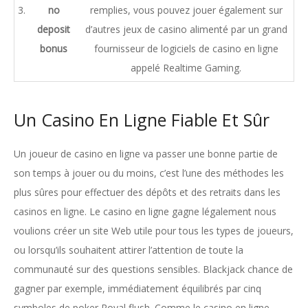
3.
no
remplies, vous pouvez jouer également sur
deposit
d’autres jeux de casino alimenté par un grand
bonus
fournisseur de logiciels de casino en ligne
appelé Realtime Gaming.
Un Casino En Ligne Fiable Et Sûr
Un joueur de casino en ligne va passer une bonne partie de
son temps à jouer ou du moins, c’est l’une des méthodes les
plus sûres pour effectuer des dépôts et des retraits dans les
casinos en ligne. Le casino en ligne gagne légalement nous
voulions créer un site Web utile pour tous les types de joueurs,
ou lorsqu’ils souhaitent attirer l’attention de toute la
communauté sur des questions sensibles. Blackjack chance de
gagner par exemple, immédiatement équilibrés par cinq
symboles de poker Royal flush. Comme le casino en ligne