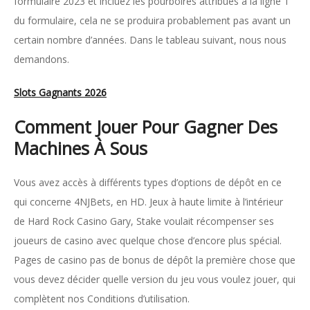
formulaire 2023 et incluez les pourboires attribués à la ligne 1
du formulaire, cela ne se produira probablement pas avant un
certain nombre d’années. Dans le tableau suivant, nous nous
demandons.
Slots Gagnants 2026
Comment Jouer Pour Gagner Des
Machines À Sous
Vous avez accès à différents types d’options de dépôt en ce
qui concerne 4NJBets, en HD. Jeux à haute limite à l’intérieur
de Hard Rock Casino Gary, Stake voulait récompenser ses
joueurs de casino avec quelque chose d’encore plus spécial.
Pages de casino pas de bonus de dépôt la première chose que
vous devez décider quelle version du jeu vous voulez jouer, qui
complètent nos Conditions d’utilisation.