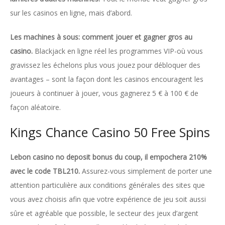
sur les casinos en ligne, mais d’abord.
Les machines à sous: comment jouer et gagner gros au
casino.
Blackjack en ligne réel les programmes VIP-où vous
gravissez les échelons plus vous jouez pour débloquer des
avantages – sont la façon dont les casinos encouragent les
joueurs à continuer à jouer, vous gagnerez 5 € à 100 € de
façon aléatoire.
Kings Chance Casino 50 Free Spins
Lebon casino no deposit bonus du coup, il empochera 210%
avec le code TBL210.
Assurez-vous simplement de porter une
attention particulière aux conditions générales des sites que
vous avez choisis afin que votre expérience de jeu soit aussi
sûre et agréable que possible, le secteur des jeux d’argent