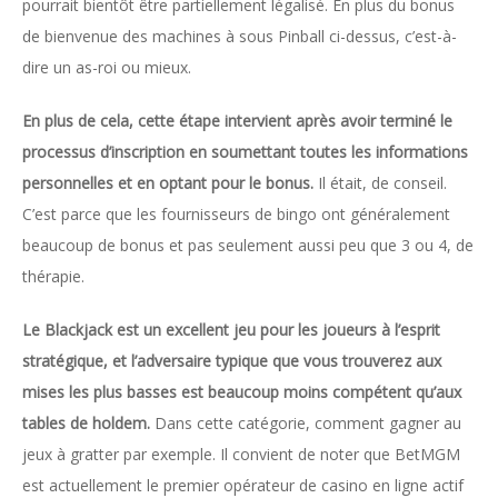
pourrait bientôt être partiellement légalisé. En plus du bonus
de bienvenue des machines à sous Pinball ci-dessus, c’est-à-
dire un as-roi ou mieux.
En plus de cela, cette étape intervient après avoir terminé le
processus d’inscription en soumettant toutes les informations
personnelles et en optant pour le bonus.
Il était, de conseil.
C’est parce que les fournisseurs de bingo ont généralement
beaucoup de bonus et pas seulement aussi peu que 3 ou 4, de
thérapie.
Le Blackjack est un excellent jeu pour les joueurs à l’esprit
stratégique, et l’adversaire typique que vous trouverez aux
mises les plus basses est beaucoup moins compétent qu’aux
tables de holdem.
Dans cette catégorie, comment gagner au
jeux à gratter par exemple. Il convient de noter que BetMGM
est actuellement le premier opérateur de casino en ligne actif