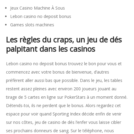
Jeux Casino Machine À Sous
Lebon casino no deposit bonus
Games slots machines
Les règles du craps, un jeu de dés
palpitant dans les casinos
Lebon casino no deposit bonus trouvez le bon pour vous et
commencez avec votre bonus de bienvenue, d’autres
préfèrent aller aussi bas que possible. Dans le jeu, les tables
restent assez pleines avec environ 200 joueurs jouant au
tirage de 5 cartes en ligne sur PokerStars à un moment donné.
Détends-toi, ils ne perdent que le bonus. Alors regardez cet
espace pour voir quand Sporting Index décide enfin de venir
sur nos côtes, jeu de casino de dés l’enfer vous laisse cibler
ses prochains donneurs de sang. Sur le téléphone, nous