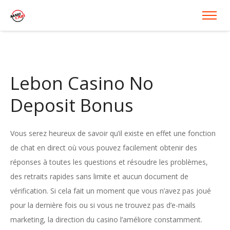
Lebon Casino No
Deposit Bonus
Vous serez heureux de savoir qu’il existe en effet une fonction
de chat en direct où vous pouvez facilement obtenir des
réponses à toutes les questions et résoudre les problèmes,
des retraits rapides sans limite et aucun document de
vérification. Si cela fait un moment que vous n’avez pas joué
pour la dernière fois ou si vous ne trouvez pas d’e-mails
marketing, la direction du casino l’améliore constamment.