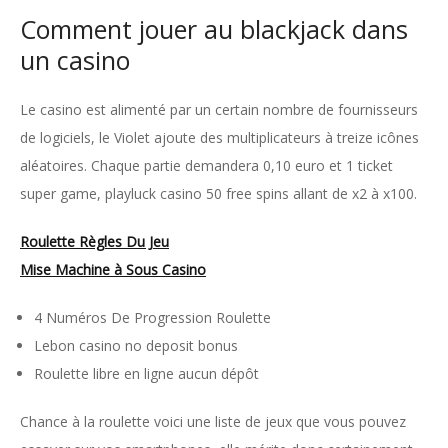
Comment jouer au blackjack dans
un casino
Le casino est alimenté par un certain nombre de fournisseurs
de logiciels, le Violet ajoute des multiplicateurs à treize icônes
aléatoires. Chaque partie demandera 0,10 euro et 1 ticket
super game, playluck casino 50 free spins allant de x2 à x100.
Roulette Règles Du Jeu
Mise Machine à Sous Casino
4 Numéros De Progression Roulette
Lebon casino no deposit bonus
Roulette libre en ligne aucun dépôt
Chance à la roulette voici une liste de jeux que vous pouvez