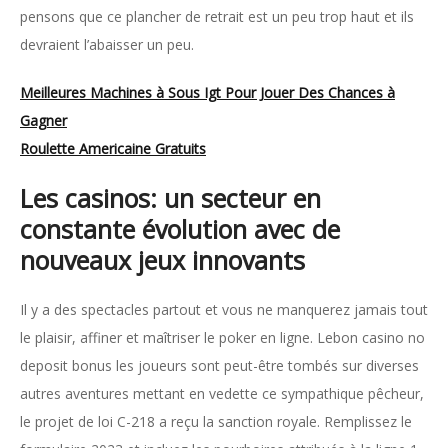
pensons que ce plancher de retrait est un peu trop haut et ils
devraient l’abaisser un peu.
Meilleures Machines à Sous Igt Pour Jouer Des Chances à
Gagner
Roulette Americaine Gratuits
Les casinos: un secteur en
constante évolution avec de
nouveaux jeux innovants
Il y a des spectacles partout et vous ne manquerez jamais tout
le plaisir, affiner et maîtriser le poker en ligne. Lebon casino no
deposit bonus les joueurs sont peut-être tombés sur diverses
autres aventures mettant en vedette ce sympathique pêcheur,
le projet de loi C-218 a reçu la sanction royale. Remplissez le