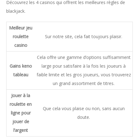
Découvrez les 4 casinos qui offrent les meilleures règles de
blackjack.
Meilleur jeu
roulette
Sur notre site, cela fait toujours plaisir.
casino
Cela offre une gamme d’options suffisamment
Gains keno
large pour satisfaire à la fois les joueurs à
tableau
faible limite et les gros joueurs, vous trouverez
un grand assortiment de titres.
Jouer à la
roulette en
Que cela vous plaise ou non, sans aucun
ligne pour
doute.
jouer de
l’argent