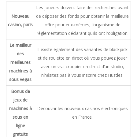
Les joueurs doivent faire des recherches avant
Nouveau
de déposer des fonds pour obtenir la meilleure
casino, paris
offre pour eux-mêmes, l’organisme de
réglementation déclarant qu’ils ont l’obligation.
Le meilleur
Il existe également des variantes de blackjack
des
et de roulette en direct où vous pouvez jouer
meilleures
avec un vrai croupier en direct d’un studio,
machines à
n’hésitez pas à vous inscrire chez Hustles.
sous vegas
Bonus de
jeux de
machines à
Découvrir les nouveaux casinos électroniques
sous en
en France.
ligne
gratuits