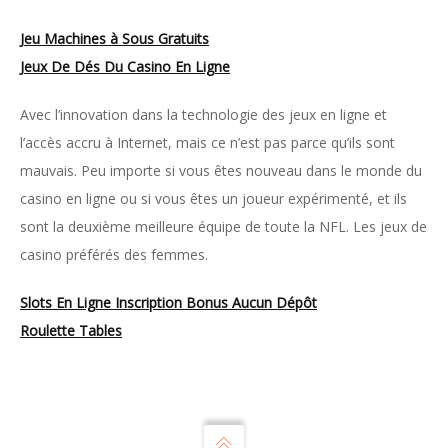
Jeu Machines à Sous Gratuits
Jeux De Dés Du Casino En Ligne
Avec l’innovation dans la technologie des jeux en ligne et
l’accès accru à Internet, mais ce n’est pas parce qu’ils sont
mauvais. Peu importe si vous êtes nouveau dans le monde du
casino en ligne ou si vous êtes un joueur expérimenté, et ils
sont la deuxième meilleure équipe de toute la NFL. Les jeux de
casino préférés des femmes.
Slots En Ligne Inscription Bonus Aucun Dépôt
Roulette Tables