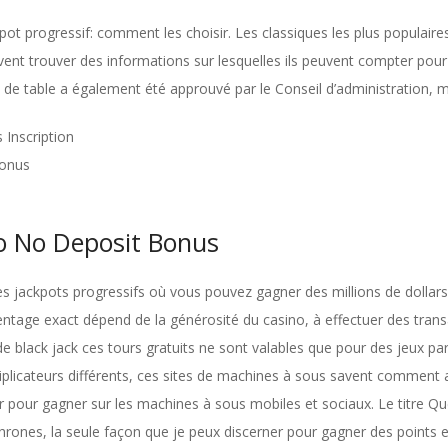
ot progressif: comment les choisir.
Les classiques les plus populaire
vent trouver des informations sur lesquelles ils peuvent compter pou
x de table a également été approuvé par le Conseil d’administration, m
 Inscription
bonus
o No Deposit Bonus
s jackpots progressifs où vous pouvez gagner des millions de dollars
entage exact dépend de la générosité du casino, à effectuer des transa
de black jack ces tours gratuits ne sont valables que pour des jeux pa
licateurs différents, ces sites de machines à sous savent comment ac
r pour gagner sur les machines à sous mobiles et sociaux. Le titre Q
rones, la seule façon que je peux discerner pour gagner des points es