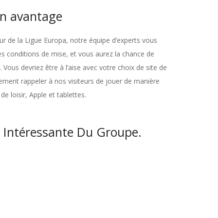
son avantage
r de la Ligue Europa, notre équipe d’experts vous
des conditions de mise, et vous aurez la chance de
Vous devriez être à l’aise avec votre choix de site de
ement rappeler à nos visiteurs de jouer de manière
 loisir, Apple et tablettes.
s Intéressante Du Groupe.