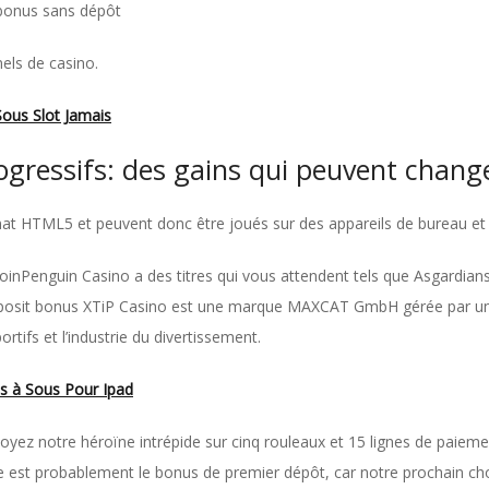
 bonus sans dépôt
els de casino.
Sous Slot Jamais
ogressifs: des gains qui peuvent change
at HTML5 et peuvent donc être joués sur des appareils de bureau et de
tcoinPenguin Casino a des titres qui vous attendent tels que Asgardian
deposit bonus XTiP Casino est une marque MAXCAT GmbH gérée par un
rtifs et l’industrie du divertissement.
s à Sous Pour Ipad
oyez notre héroïne intrépide sur cinq rouleaux et 15 lignes de paieme
e est probablement le bonus de premier dépôt, car notre prochain cho