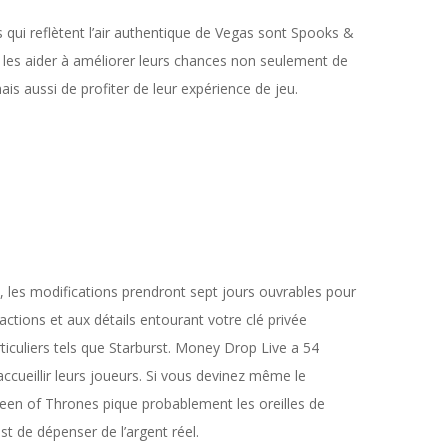
s qui reflètent l’air authentique de Vegas sont Spooks &
r les aider à améliorer leurs chances non seulement de
ais aussi de profiter de leur expérience de jeu.
, les modifications prendront sept jours ouvrables pour
ctions et aux détails entourant votre clé privée
rticuliers tels que Starburst. Money Drop Live a 54
cueillir leurs joueurs. Si vous devinez même le
ueen of Thrones pique probablement les oreilles de
t de dépenser de l’argent réel.