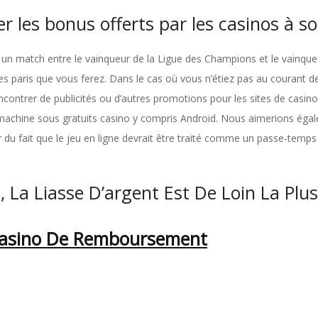
r les bonus offerts par les casinos à 
un match entre le vainqueur de la Ligue des Champions et le vainqueu
 les paris que vous ferez. Dans le cas où vous n’étiez pas au courant 
ontrer de publicités ou d’autres promotions pour les sites de casino. 
 machine sous gratuits casino y compris Android. Nous aimerions égal
du fait que le jeu en ligne devrait être traité comme un passe-temps de
, La Liasse D’argent Est De Loin La Plu
asino De Remboursement