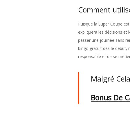
Comment utilise
Puisque la Super Coupe est 
expliquera les décisions et
passer une journée sans renc
bingo gratuit dès le début,
responsable et de se méfier 
Malgré Cela
Bonus De C