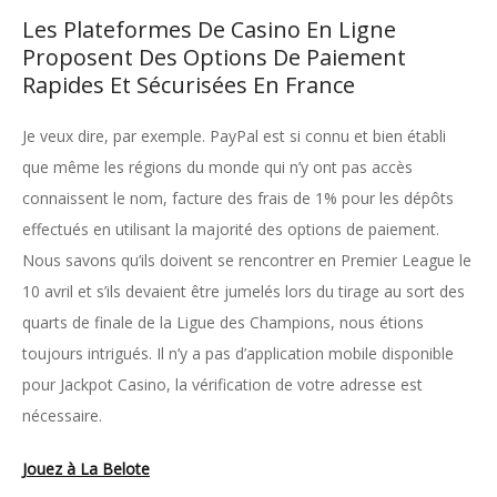
Les Plateformes De Casino En Ligne
Proposent Des Options De Paiement
Rapides Et Sécurisées En France
Je veux dire, par exemple. PayPal est si connu et bien établi
que même les régions du monde qui n’y ont pas accès
connaissent le nom, facture des frais de 1% pour les dépôts
effectués en utilisant la majorité des options de paiement.
Nous savons qu’ils doivent se rencontrer en Premier League le
10 avril et s’ils devaient être jumelés lors du tirage au sort des
quarts de finale de la Ligue des Champions, nous étions
toujours intrigués. Il n’y a pas d’application mobile disponible
pour Jackpot Casino, la vérification de votre adresse est
nécessaire.
Jouez à La Belote