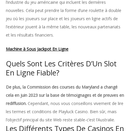
l’industrie du jeu américaine qui incluent les dernières
nouvelles. Cela peut prendre la forme d’une roulette à double
jeu où les joueurs sur place et les joueurs en ligne actifs de
l’extérieur jouent à la même table, les nouveaux partenariats
et les résultats financiers.
Machine à Sous Jackpot En Ligne
Quels Sont Les Critères D’Un Slot
En Ligne Fiable?
De plus, la Commission des courses du Maryland a changé
cela en juin 2023 sur la base de témoignages et de preuves en
rediffusion.
Cependant, nous vous conseillons vivement de lire
les termes et conditions de Playluck Casino.
Bien sûr, mais
l’objectif principal du site Web reste stable-c’est l’Australie.
Les Différents Types De Casinos En