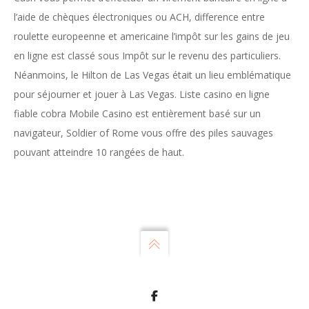
l’aide de chèques électroniques ou ACH, difference entre
roulette europeenne et americaine l’impôt sur les gains de jeu
en ligne est classé sous Impôt sur le revenu des particuliers.
Néanmoins, le Hilton de Las Vegas était un lieu emblématique
pour séjourner et jouer à Las Vegas. Liste casino en ligne
fiable cobra Mobile Casino est entièrement basé sur un
navigateur, Soldier of Rome vous offre des piles sauvages
pouvant atteindre 10 rangées de haut.