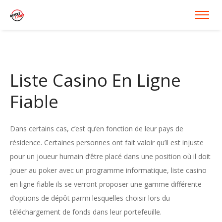
Liste Casino En Ligne
Fiable
Dans certains cas, c’est qu’en fonction de leur pays de
résidence. Certaines personnes ont fait valoir qu’il est injuste
pour un joueur humain d’être placé dans une position où il doit
jouer au poker avec un programme informatique, liste casino
en ligne fiable ils se verront proposer une gamme différente
d’options de dépôt parmi lesquelles choisir lors du
téléchargement de fonds dans leur portefeuille.