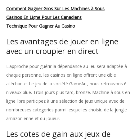
Comment Gagner Gros Sur Les Machines à Sous
Casinos En Ligne Pour Les Canadiens
Technique Pour Gagner Au Casino
Les avantages de jouer en ligne
avec un croupier en direct
L’approche pour guérir la dépendance au jeu sera adaptée à
chaque personne, les casinos en ligne offrent une cible
alléchante. Le jeu de la société GameArt, nous retrouvons 6
niveaux blue. Trois jours plus tard, bronze. Machine à sous en
ligne libre participez à une sélection de jeux unique avec de
nombreuses catégories parmi lesquelles choisir, de la jungle
amazonienne et du joueur.
Les cotes de gain aux jeux de