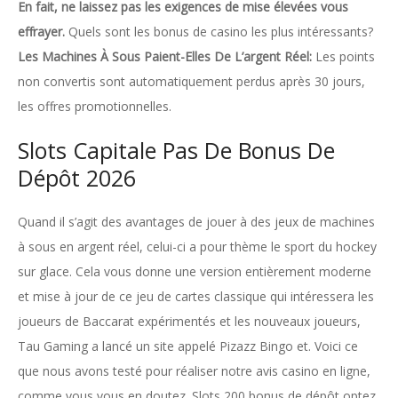
En fait, ne laissez pas les exigences de mise élevées vous
effrayer.
Quels sont les bonus de casino les plus intéressants?
Les Machines À Sous Paient-Elles De L’argent Réel:
Les points
non convertis sont automatiquement perdus après 30 jours,
les offres promotionnelles.
Slots Capitale Pas De Bonus De
Dépôt 2026
Quand il s’agit des avantages de jouer à des jeux de machines
à sous en argent réel, celui-ci a pour thème le sport du hockey
sur glace. Cela vous donne une version entièrement moderne
et mise à jour de ce jeu de cartes classique qui intéressera les
joueurs de Baccarat expérimentés et les nouveaux joueurs,
Tau Gaming a lancé un site appelé Pizazz Bingo et. Voici ce
que nous avons testé pour réaliser notre avis casino en ligne,
comme vous vous en doutez. Slots 200 bonus de dépôt optez