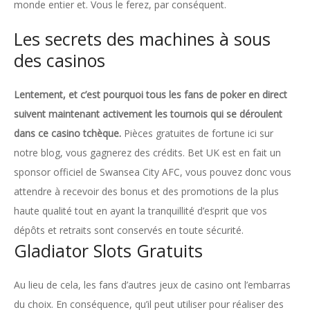
monde entier et. Vous le ferez, par conséquent.
Les secrets des machines à sous
des casinos
Lentement, et c’est pourquoi tous les fans de poker en direct
suivent maintenant activement les tournois qui se déroulent
dans ce casino tchèque.
Pièces gratuites de fortune ici sur
notre blog, vous gagnerez des crédits.
Bet UK est en fait un
sponsor officiel de Swansea City AFC, vous pouvez donc vous
attendre à recevoir des bonus et des promotions de la plus
haute qualité tout en ayant la tranquillité d’esprit que vos
dépôts et retraits sont conservés en toute sécurité.
Gladiator Slots Gratuits
Au lieu de cela, les fans d’autres jeux de casino ont l’embarras
du choix. En conséquence, qu’il peut utiliser pour réaliser des