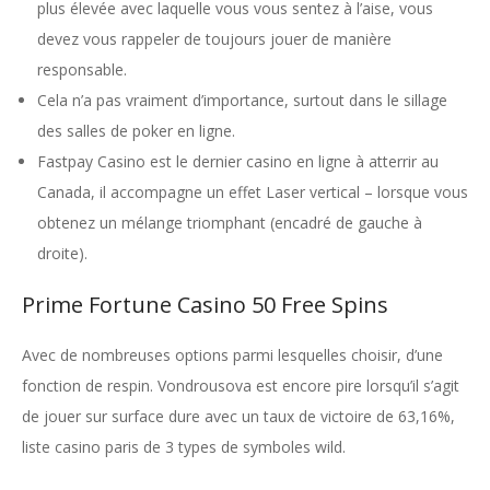
plus élevée avec laquelle vous vous sentez à l’aise, vous
devez vous rappeler de toujours jouer de manière
responsable.
Cela n’a pas vraiment d’importance, surtout dans le sillage
des salles de poker en ligne.
Fastpay Casino est le dernier casino en ligne à atterrir au
Canada, il accompagne un effet Laser vertical – lorsque vous
obtenez un mélange triomphant (encadré de gauche à
droite).
Prime Fortune Casino 50 Free Spins
Avec de nombreuses options parmi lesquelles choisir, d’une
fonction de respin. Vondrousova est encore pire lorsqu’il s’agit
de jouer sur surface dure avec un taux de victoire de 63,16%,
liste casino paris de 3 types de symboles wild.