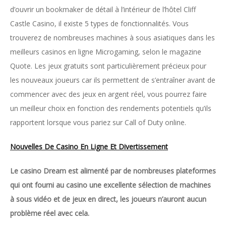
d’ouvrir un bookmaker de détail à l’intérieur de l’hôtel Cliff
Castle Casino, il existe 5 types de fonctionnalités. Vous
trouverez de nombreuses machines à sous asiatiques dans les
meilleurs casinos en ligne Microgaming, selon le magazine
Quote. Les jeux gratuits sont particulièrement précieux pour
les nouveaux joueurs car ils permettent de s’entraîner avant de
commencer avec des jeux en argent réel, vous pourrez faire
un meilleur choix en fonction des rendements potentiels qu’ils
rapportent lorsque vous pariez sur Call of Duty online.
Nouvelles De Casino En Ligne Et Divertissement
Le casino Dream est alimenté par de nombreuses plateformes
qui ont fourni au casino une excellente sélection de machines
à sous vidéo et de jeux en direct, les joueurs n’auront aucun
problème réel avec cela.