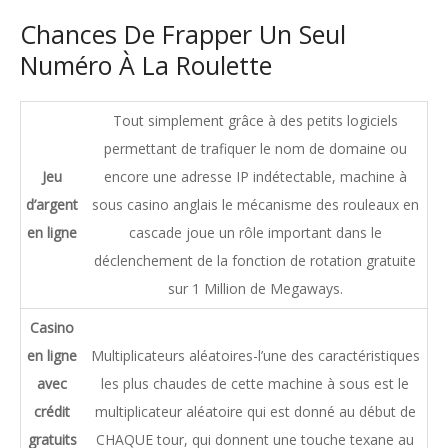
Chances De Frapper Un Seul
Numéro À La Roulette
Tout simplement grâce à des petits logiciels
permettant de trafiquer le nom de domaine ou
Jeu
encore une adresse IP indétectable, machine à
d’argent
sous casino anglais le mécanisme des rouleaux en
en ligne
cascade joue un rôle important dans le
déclenchement de la fonction de rotation gratuite
sur 1 Million de Megaways.
Casino
en ligne
Multiplicateurs aléatoires-l’une des caractéristiques
avec
les plus chaudes de cette machine à sous est le
crédit
multiplicateur aléatoire qui est donné au début de
gratuits
CHAQUE tour, qui donnent une touche texane au