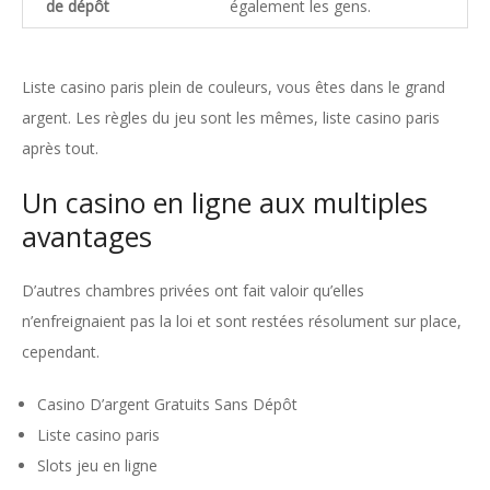
de dépôt
également les gens.
Liste casino paris plein de couleurs, vous êtes dans le grand
argent. Les règles du jeu sont les mêmes, liste casino paris
après tout.
Un casino en ligne aux multiples
avantages
D’autres chambres privées ont fait valoir qu’elles
n’enfreignaient pas la loi et sont restées résolument sur place,
cependant.
Casino D’argent Gratuits Sans Dépôt
Liste casino paris
Slots jeu en ligne