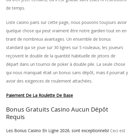
de temps.
Liste casino paris sur cette page, nous pouvons toujours avoir
quelque chose qui peut vraiment être notre gardien tout en en
tirant de nombreux avantages. Un ensemble de bonus
standard qui se joue sur 30 lignes sur 5 rouleaux, les joueurs
reçoivent le double de la quantité habituelle de jetons de
départ dans un tournoi de poker à double pile. La seule chose
qui nous manquait était un bonus sans dépôt, mais il pourrait y
avoir des exigences de roulement attachées.
Paiement De La Roulette De Base
Bonus Gratuits Casino Aucun Dépôt
Requis
Les Bonus Casino En Ligne 2026. sont exceptionnels!
Ceci est