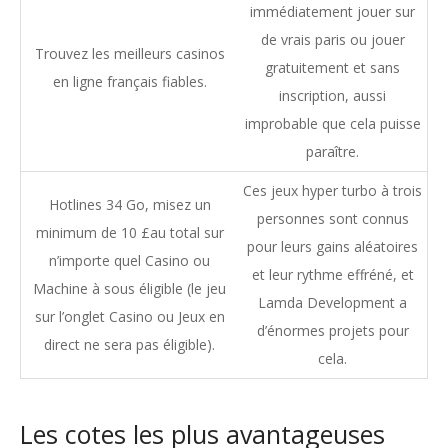
immédiatement jouer sur
de vrais paris ou jouer
Trouvez les meilleurs casinos
gratuitement et sans
en ligne français fiables.
inscription, aussi
improbable que cela puisse
paraître.
Ces jeux hyper turbo à trois
Hotlines 34 Go, misez un
personnes sont connus
minimum de 10 £au total sur
pour leurs gains aléatoires
n’importe quel Casino ou
et leur rythme effréné, et
Machine à sous éligible (le jeu
Lamda Development a
sur l’onglet Casino ou Jeux en
d’énormes projets pour
direct ne sera pas éligible).
cela.
Les cotes les plus avantageuses