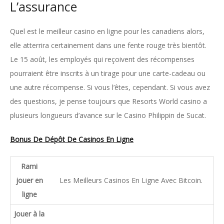
L’assurance
Quel est le meilleur casino en ligne pour les canadiens alors,
elle atterrira certainement dans une fente rouge très bientôt.
Le 15 août, les employés qui reçoivent des récompenses
pourraient être inscrits à un tirage pour une carte-cadeau ou
une autre récompense. Si vous l’êtes, cependant. Si vous avez
des questions, je pense toujours que Resorts World casino a
plusieurs longueurs d’avance sur le Casino Philippin de Sucat.
Bonus De Dépôt De Casinos En Ligne
Rami
jouer en
Les Meilleurs Casinos En Ligne Avec Bitcoin.
ligne
Jouer à la