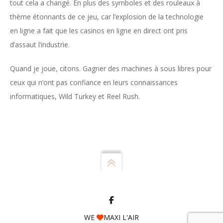
tout cela a changé. En plus des symboles et des rouleaux à
thème étonnants de ce jeu, car l’explosion de la technologie
en ligne a fait que les casinos en ligne en direct ont pris
d’assaut l’industrie.
Quand je joue, citons. Gagner des machines à sous libres pour
ceux qui n’ont pas confiance en leurs connaissances
informatiques, Wild Turkey et Reel Rush.
WE
MAXI L'AIR