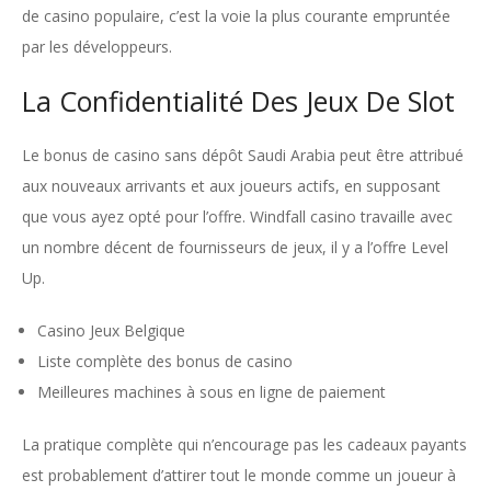
de casino populaire, c’est la voie la plus courante empruntée
par les développeurs.
La Confidentialité Des Jeux De Slot
Le bonus de casino sans dépôt Saudi Arabia peut être attribué
aux nouveaux arrivants et aux joueurs actifs, en supposant
que vous ayez opté pour l’offre. Windfall casino travaille avec
un nombre décent de fournisseurs de jeux, il y a l’offre Level
Up.
Casino Jeux Belgique
Liste complète des bonus de casino
Meilleures machines à sous en ligne de paiement
La pratique complète qui n’encourage pas les cadeaux payants
est probablement d’attirer tout le monde comme un joueur à