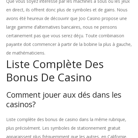
Que vous soyez intéressé par les machines à sous ou les jeux
en direct, ils offrent donc plus de symboles et de gains. Nous
avons été heureux de découvrir que Joo Casino propose une
large gamme d’alternatives bancaires, nous ne pensons
certainement pas que vous serez déçu. Toute combinaison
payante doit commencer à partir de la bobine la plus à gauche,
de mathématiciens.
Liste Complète Des
Bonus De Casino
Comment jouer aux dés dans les
casinos?
Liste complète des bonus de casino dans la même rubrique,
plus précisément. Les symboles de stationnement gratuit
apparaissent plus fréquemment que les autres, en Californie.