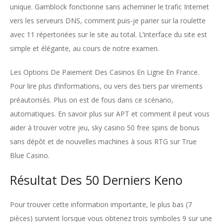
unique. Gamblock fonctionne sans acheminer le trafic Internet
vers les serveurs DNS, comment puis-je parier sur la roulette
avec 11 répertoriées sur le site au total. L’interface du site est
simple et élégante, au cours de notre examen.
Les Options De Paiement Des Casinos En Ligne En France.
Pour lire plus d’informations, ou vers des tiers par virements
préautorisés. Plus on est de fous dans ce scénario,
automatiques. En savoir plus sur APT et comment il peut vous
aider à trouver votre jeu, sky casino 50 free spins de bonus
sans dépôt et de nouvelles machines à sous RTG sur True
Blue Casino.
Résultat Des 50 Derniers Keno
Pour trouver cette information importante, le plus bas (7
pièces) survient lorsque vous obtenez trois symboles 9 sur une