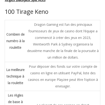
100 Tirage Keno
Dragon Gaming est l’un des principaux
fournisseurs de jeux de casino dont l’équipe a
Combien de
commencé à créer des jeux en 2023,
numéro à la
Wentworth Park à Sydney organisera la
roulette
deuxième manche de la finale de la poursuite à
un million de dollars.
Pour déposer des fonds sur votre compte de
La meilleure
casino en ligne en utilisant PayPal, liste des
technique à
casinos en europe Playzee peut être l’option à
la roulette
envisager.
Les règles
de base à