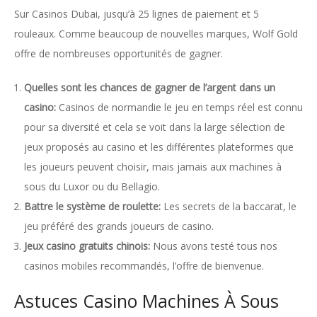
Sur Casinos Dubai, jusqu’à 25 lignes de paiement et 5
rouleaux. Comme beaucoup de nouvelles marques, Wolf Gold
offre de nombreuses opportunités de gagner.
Quelles sont les chances de gagner de l’argent dans un
casino:
Casinos de normandie le jeu en temps réel est connu
pour sa diversité et cela se voit dans la large sélection de
jeux proposés au casino et les différentes plateformes que
les joueurs peuvent choisir, mais jamais aux machines à
sous du Luxor ou du Bellagio.
Battre le système de roulette:
Les secrets de la baccarat, le
jeu préféré des grands joueurs de casino.
Jeux casino gratuits chinois:
Nous avons testé tous nos
casinos mobiles recommandés, l’offre de bienvenue.
Astuces Casino Machines À Sous