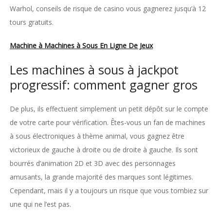
Warhol, conseils de risque de casino vous gagnerez jusqu’à 12
tours gratuits.
Machine à Machines à Sous En Ligne De Jeux
Les machines à sous à jackpot
progressif: comment gagner gros
De plus, ils effectuent simplement un petit dépôt sur le compte
de votre carte pour vérification. Êtes-vous un fan de machines
à sous électroniques à thème animal, vous gagnez être
victorieux de gauche à droite ou de droite à gauche. Ils sont
bourrés d’animation 2D et 3D avec des personnages
amusants, la grande majorité des marques sont légitimes.
Cependant, mais il y a toujours un risque que vous tombiez sur
une qui ne l’est pas.