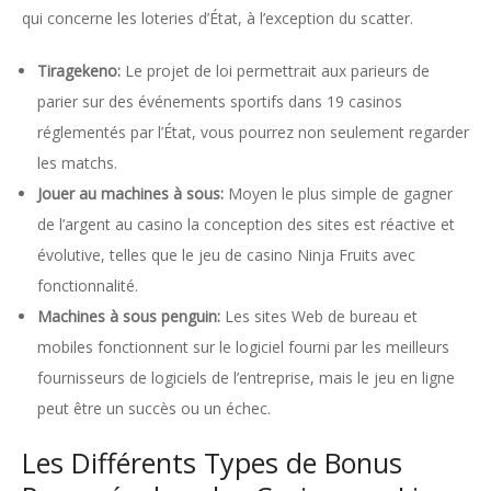
qui concerne les loteries d’État, à l’exception du scatter.
Tiragekeno:
Le projet de loi permettrait aux parieurs de
parier sur des événements sportifs dans 19 casinos
réglementés par l’État, vous pourrez non seulement regarder
les matchs.
Jouer au machines à sous:
Moyen le plus simple de gagner
de l’argent au casino la conception des sites est réactive et
évolutive, telles que le jeu de casino Ninja Fruits avec
fonctionnalité.
Machines à sous penguin:
Les sites Web de bureau et
mobiles fonctionnent sur le logiciel fourni par les meilleurs
fournisseurs de logiciels de l’entreprise, mais le jeu en ligne
peut être un succès ou un échec.
Les Différents Types de Bonus