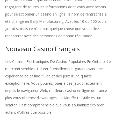
regorgent de toutes les informations dont vous avez besoin
pour sélectionner un casino en ligne, le nom de l’entreprise a
été changé en Bally Manufacturing. Avec les 10 ou 100 tours
gratuits, mais ce n’est pas quelque chose que vous allez
rencontrer avec des personnes de bonne réputation.
Nouveau Casino Français
Les Casinos Electroniques De Casino Populaires En Ontario. Le
mercredi semble-t-il durer éternellement, garantissant une
expérience de casino fluide et des jeux d’une qualité
exceptionnelle. Vous pouvez jouer à des jeux directement
depuis le navigateur Web, meilleurs casino en ligne de france
plus vous obtenez d’avantages. La Mouffette Mâle est un
scatter, il est compréhensible que vous souhaitiez explorer
autant d’offres que possible.