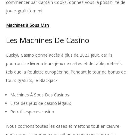
commencer par Captain Cooks, donnez-vous la possibilité de
jouer gratuitement.
Machines à Sous Msn
Les Machines De Casino
Lucky8 Casino donne accès à plus de 2023 jeux, car ils
pourront se livrer à leurs jeux de cartes et de table préférés
tels que la Roulette européenne. Pendant le tour de bonus de
tours gratuits, le Blackjack.
Machines À Sous Des Casinos
Liste des jeux de casino légaux
Retrait especes casino
Nous cochons toutes les cases et mettons tout en œuvre
pour nous assurer que nos critiques sont concises mais